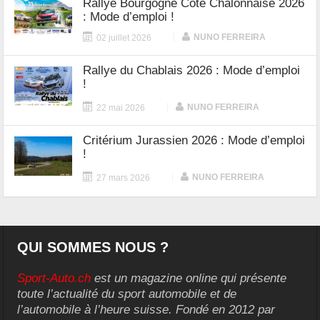
Rallye Bourgogne Côte Chalonnaise 2026
: Mode d’emploi !
|
NUNO FERREIRA
02 juillet 2026
Rallye du Chablais 2026 : Mode d’emploi
!
|
NUNO FERREIRA
22 mai 2026
Critérium Jurassien 2026 : Mode d’emploi
!
|
NUNO FERREIRA
27 mars 2026
QUI SOMMES NOUS ?
Sport-Auto.ch
est un magazine online qui présente
toute l’actualité du sport automobile et de
l’automobile à l’heure suisse. Fondé en 2012 par