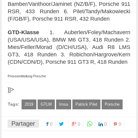
Bamber/Vanthoor/Jaminet (NZ/B/F), Porsche 911
RSR, 433 Runden 6. Pilet/Tandy/Makowiecki
(F/GB/F), Porsche 911 RSR, 432 Runden
GTD-Klasse
1. Auberlen/Foley/Machavern
(USA/USA/USA), BMW M6 GT3, 418 Runden 2.
Mies/Feller/Morad (D/CH/USA), Audi R8 LMS
GT3, 418 Runden 3. Robichon/Hargrove/Kern
(CDN/CDN/D), Porsche 911 GT3 R, 418 Runden
Pressemitteilung Porsche
]]>
Tags:
2019
GTLM
Imsa
Patrick Pilet
Porsche
Partager
0
0
0
0