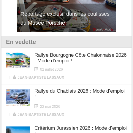
isses
Découverte de la nouvelle Ferrari
Essai
12Cilindri Manuale
Shift
En vedette
Rallye Bourgogne Côte Chalonnaise 2026
: Mode d’emploi !
02 juillet 2026
|
JEAN-BAPTISTE LASSAUX
Rallye du Chablais 2026 : Mode d’emploi
!
22 mai 2026
|
JEAN-BAPTISTE LASSAUX
Critérium Jurassien 2026 : Mode d’emploi