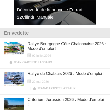
isses
Découverte de la nouvelle Ferrari
Essai
12Cilindri Manuale
Shift
En vedette
Rallye Bourgogne Côte Chalonnaise 2026 :
Mode d’emploi !
02 juillet 2026
|
JEAN-BAPTISTE LASSAUX
Rallye du Chablais 2026 : Mode d’emploi !
22 mai 2026
|
JEAN-BAPTISTE LASSAUX
Critérium Jurassien 2026 : Mode d’emploi
!