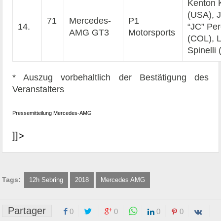
Kenton 
(USA), 
71
Mercedes-
P1
14.
“JC” Pe
AMG GT3
Motorsports
(COL), L
Spinelli 
* Auszug vorbehaltlich der Bestätigung des
Veranstalters
Pressemitteilung Mercedes-AMG
]]>
Tags:
12h Sebring
2018
Mercedes AMG
Partager
0
0
0
0