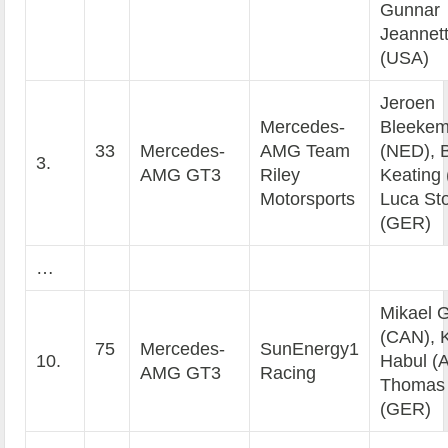
Gunnar
Jeannet
(USA)
Jeroen
Mercedes-
Bleekem
33
Mercedes-
AMG Team
(NED), 
3.
AMG GT3
Riley
Keating
Motorsports
Luca Sto
(GER)
…
Mikael G
(CAN), 
75
Mercedes-
SunEnergy1
10.
Habul (
AMG GT3
Racing
Thomas 
(GER)