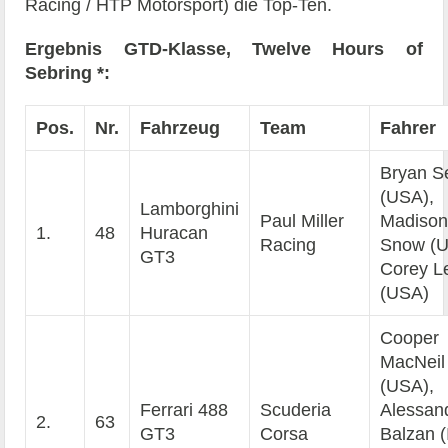
Racing / HTP Motorsport) die Top-Ten.
Ergebnis GTD-Klasse, Twelve Hours of
Sebring *:
Pos.
Nr.
Fahrzeug
Team
Fahrer
Bryan Se
(USA),
Lamborghini
Paul Miller
Madiso
1.
48
Huracan
Racing
Snow (U
GT3
Corey L
(USA)
Cooper
MacNeil
(USA),
Ferrari 488
Scuderia
Alessan
2.
63
GT3
Corsa
Balzan (