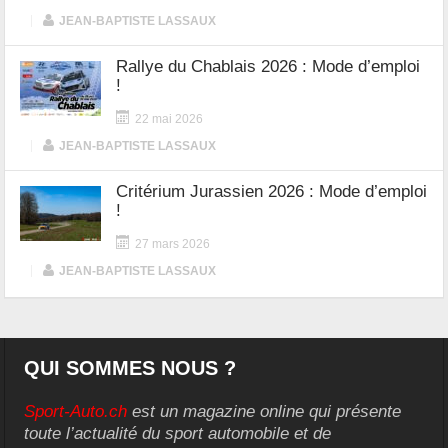
|
JEAN-BAPTISTE LASSAUX
Rallye du Chablais 2026 : Mode d’emploi
!
22 mai 2026
|
JEAN-BAPTISTE LASSAUX
Critérium Jurassien 2026 : Mode d’emploi
!
27 mars 2026
|
JEAN-BAPTISTE LASSAUX
QUI SOMMES NOUS ?
Sport-Auto.ch
est un magazine online qui présente
toute l’actualité du sport automobile et de