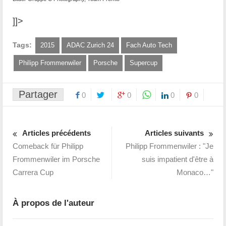
]]>
Tags:
2015
ADAC Zurich 24
Fach Auto Tech
Philipp Frommenwiler
Porsche
Supercup
Partager
0
0
0
0
Articles précédents
Articles suivants
Comeback für Philipp
Philipp Frommenwiler : "Je
Frommenwiler im Porsche
suis impatient d'être à
Carrera Cup
Monaco…"
À propos de l'auteur