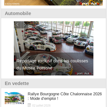
Automobile
Reportage exclusif dans les coulisses
Découverte de la nouvelle Ferrari
Essai
du Musée Porsche
12Cilindri Manuale
Shift
En vedette
Rallye Bourgogne Côte Chalonnaise 2026
: Mode d’emploi !
02 juillet 2026