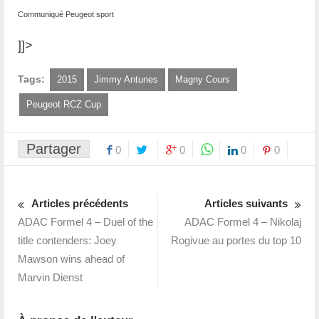
Communiqué Peugeot sport
]]>
Tags:
2015
Jimmy Antunes
Magny Cours
Peugeot RCZ Cup
Partager
0
0
0
0
Articles précédents
Articles suivants
ADAC Formel 4 – Duel of the
ADAC Formel 4 – Nikolaj
title contenders: Joey
Rogivue au portes du top 10
Mawson wins ahead of
Marvin Dienst