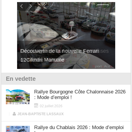
isses
Découverte de la nouvelle Ferrari
Essai
12Cilindri Manuale
Shift
En vedette
Rallye Bourgogne Côte Chalonnaise 2026
: Mode d’emploi !
02 juillet 2026
|
JEAN-BAPTISTE LASSAUX
Rallye du Chablais 2026 : Mode d’emploi