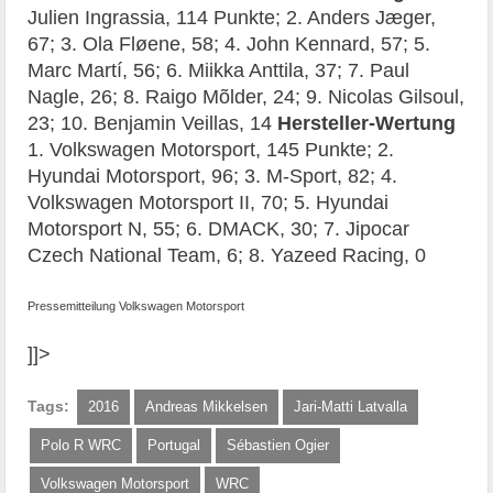
Julien Ingrassia, 114 Punkte; 2. Anders Jæger,
67; 3. Ola Fløene, 58; 4. John Kennard, 57; 5.
Marc Martí, 56; 6. Miikka Anttila, 37; 7. Paul
Nagle, 26; 8. Raigo Mõlder, 24; 9. Nicolas Gilsoul,
23; 10. Benjamin Veillas, 14
Hersteller-Wertung
1. Volkswagen Motorsport, 145 Punkte; 2.
Hyundai Motorsport, 96; 3. M-Sport, 82; 4.
Volkswagen Motorsport II, 70; 5. Hyundai
Motorsport N, 55; 6. DMACK, 30; 7. Jipocar
Czech National Team, 6; 8. Yazeed Racing, 0
Pressemitteilung Volkswagen Motorsport
]]>
Tags:
2016
Andreas Mikkelsen
Jari-Matti Latvalla
Polo R WRC
Portugal
Sébastien Ogier
Volkswagen Motorsport
WRC