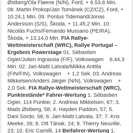
Østberg/Ola Fløene (N/N), Ford, + 6.53,6 Min.
08. Martin Prokop/Jan Tománek (CZ/CZ), Ford, +
10.24,1 Min. 09. Pontus Tidemand/Jonas
Andersson (S/S), Škoda, + 11.45,2 Min. 10.
Nicolás Fuchs/Fernando Mussano (PE/RA),
Škoda, + 13.14,0 Min.
FIA Rallye-
Weltmeisterschaft (WRC), Rallye Portugal –
Ergebnis Powerstage
01. Sébastien
Ogier/Julien Ingrassia (F/F), Volkswagen 6.44,3
Min. 02. Jari-Matti Latvala/Miikka Anttila
(FIN/FIN), Volkswagen + 1,2 Sek. 03. Andreas
Mikkelsen/Anders Jæger (N/N), Volkswagen +
2,0 Sek.
FIA Rallye-Weltmeisterschaft (WRC),
Punktestände*
Fahrer-Wertung
1. Sébastien
Ogier, 114 Punkte; 2. Andreas Mikkelsen, 67; 3.
Mads Østberg, 58; 4. Hayden Paddon, 57; 5.
Dani Sordo, 56; 6. Jari-Matti Latvala, 37; 7. Kris
Meeke, 26; 8. Ott Tänak, 24; 9. Thierry Neuville,
23; 10. Eric Camilli, 14
Beifahrer-Wertung
1.