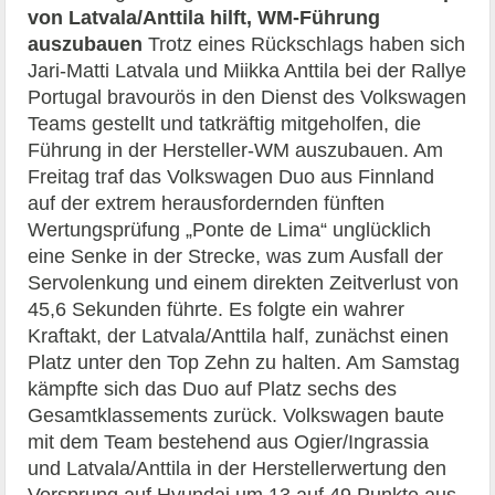
von Latvala/Anttila hilft, WM-Führung
auszubauen
Trotz eines Rückschlags haben sich
Jari-Matti Latvala und Miikka Anttila bei der Rallye
Portugal bravourös in den Dienst des Volkswagen
Teams gestellt und tatkräftig mitgeholfen, die
Führung in der Hersteller-WM auszubauen. Am
Freitag traf das Volkswagen Duo aus Finnland
auf der extrem herausfordernden fünften
Wertungsprüfung „Ponte de Lima“ unglücklich
eine Senke in der Strecke, was zum Ausfall der
Servolenkung und einem direkten Zeitverlust von
45,6 Sekunden führte. Es folgte ein wahrer
Kraftakt, der Latvala/Anttila half, zunächst einen
Platz unter den Top Zehn zu halten. Am Samstag
kämpfte sich das Duo auf Platz sechs des
Gesamtklassements zurück. Volkswagen baute
mit dem Team bestehend aus Ogier/Ingrassia
und Latvala/Anttila in der Herstellerwertung den
Vorsprung auf Hyundai um 13 auf 49 Punkte aus.