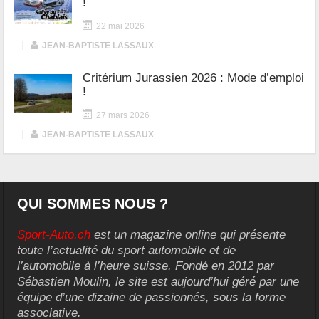
!
22 mai 2026
|
JEAN-BAPTISTE LASSAUX
Critérium Jurassien 2026 : Mode d’emploi
!
27 mars 2026
|
JEAN-BAPTISTE LASSAUX
QUI SOMMES NOUS ?
Sport-Auto.ch
est un magazine online qui présente
toute l’actualité du sport automobile et de
l’automobile à l’heure suisse. Fondé en 2012 par
Sébastien Moulin, le site est aujourd’hui géré par une
équipe d’une dizaine de passionnés, sous la forme
associative.