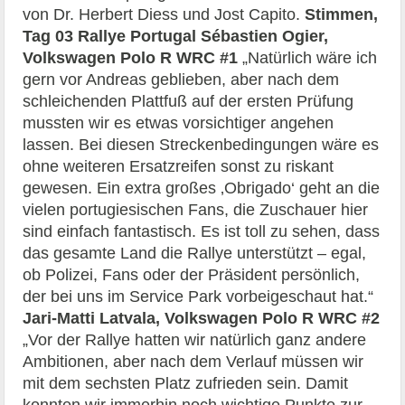
von Dr. Herbert Diess und Jost Capito.
Stimmen,
Tag 03 Rallye Portugal
Sébastien Ogier,
Volkswagen Polo R WRC #1
„Natürlich wäre ich
gern vor Andreas geblieben, aber nach dem
schleichenden Plattfuß auf der ersten Prüfung
mussten wir es etwas vorsichtiger angehen
lassen. Bei diesen Streckenbedingungen wäre es
ohne weiteren Ersatzreifen sonst zu riskant
gewesen. Ein extra großes ‚Obrigado‘ geht an die
vielen portugiesischen Fans, die Zuschauer hier
sind einfach fantastisch. Es ist toll zu sehen, dass
das gesamte Land die Rallye unterstützt – egal,
ob Polizei, Fans oder der Präsident persönlich,
der bei uns im Service Park vorbeigeschaut hat.“
Jari-Matti Latvala, Volkswagen Polo R WRC #2
„Vor der Rallye hatten wir natürlich ganz andere
Ambitionen, aber nach dem Verlauf müssen wir
mit dem sechsten Platz zufrieden sein. Damit
konnten wir immerhin noch wichtige Punkte zur