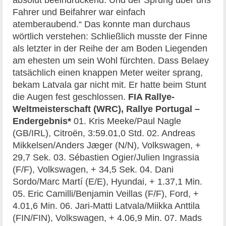
Fahrer und Beifahrer war einfach
atemberaubend.“ Das konnte man durchaus
wörtlich verstehen: Schließlich musste der Finne
als letzter in der Reihe der am Boden Liegenden
am ehesten um sein Wohl fürchten. Dass Belaey
tatsächlich einen knappen Meter weiter sprang,
bekam Latvala gar nicht mit. Er hatte beim Stunt
die Augen fest geschlossen.
FIA Rallye-
Weltmeisterschaft (WRC), Rallye Portugal –
Endergebnis*
01. Kris Meeke/Paul Nagle
(GB/IRL), Citroën, 3:59.01,0 Std. 02. Andreas
Mikkelsen/Anders Jæger (N/N), Volkswagen, +
29,7 Sek. 03. Sébastien Ogier/Julien Ingrassia
(F/F), Volkswagen, + 34,5 Sek. 04. Dani
Sordo/Marc Martí (E/E), Hyundai, + 1.37,1 Min.
05. Eric Camilli/Benjamin Veillas (F/F), Ford, +
4.01,6 Min. 06. Jari-Matti Latvala/Miikka Anttila
(FIN/FIN), Volkswagen, + 4.06,9 Min. 07. Mads