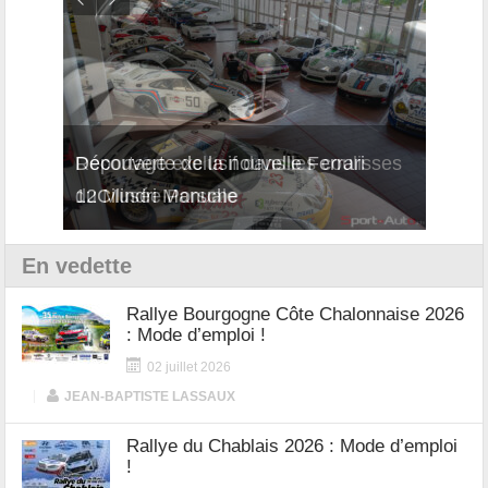
isses
Découverte de la nouvelle Ferrari
Essai
12Cilindri Manuale
Shift
En vedette
Rallye Bourgogne Côte Chalonnaise 2026
: Mode d’emploi !
02 juillet 2026
|
JEAN-BAPTISTE LASSAUX
Rallye du Chablais 2026 : Mode d’emploi
!