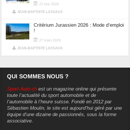
22 mai 2026
|
JEAN-BAPTISTE LASSAUX
Critérium Jurassien 2026 : Mode d’emploi
!
27 mars 2026
|
JEAN-BAPTISTE LASSAUX
QUI SOMMES NOUS ?
Sport-Auto.ch
est un magazine online qui présente
toute l’actualité du sport automobile et de
l’automobile à l’heure suisse. Fondé en 2012 par
Sébastien Moulin, le site est aujourd’hui géré par une
équipe d’une dizaine de passionnés, sous la forme
associative.