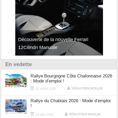
Découverte de la nouvelle Ferrari
Essai – Porsche Taycan MY27 avec e-
Décou
12Cilindri Manuale
Shift
Turb
En vedette
Rallye Bourgogne Côte Chalonnaise 2026
: Mode d’emploi !
|
SÉBASTIEN MOULIN
02 juillet 2026
Rallye du Chablais 2026 : Mode d’emploi
!
|
SÉBASTIEN MOULIN
22 mai 2026