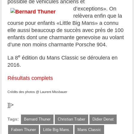
possible de véhicules anciens et
d’exceptions». On
relèvera enfin que la
course pour enfants «Little Big Mans» a connu
elle aussi beaucoup de succès avec près de 100
enfants dont une charmante genevoise au volant
d’une non moins charmante Porsche 904.
e
La 8
édition du Mans Classic se déroulera en
2016.
Résultats complets
Crédits des photos @ Laurent Missbauer
]]>
Tags:
Bernard Thuner
Christian Traber
Didier Denat
Fabien Thuner
Little Big Mans.
Mans Classic