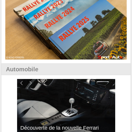
Automobile
isses
Découverte de la nouvelle Ferrari
Essai