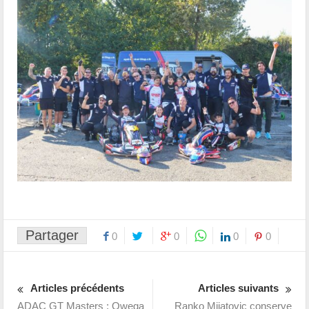
Partager
0
0
0
0
Articles précédents
Articles suivants
ADAC GT Masters : Owega
Ranko Mijatovic conserve