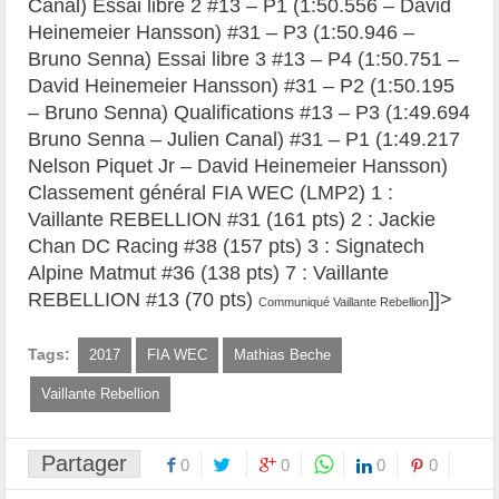
Canal) Essai libre 2 #13 – P1 (1:50.556 – David
Heinemeier Hansson) #31 – P3 (1:50.946 –
Bruno Senna) Essai libre 3 #13 – P4 (1:50.751 –
David Heinemeier Hansson) #31 – P2 (1:50.195
– Bruno Senna) Qualifications #13 – P3 (1:49.694
Bruno Senna – Julien Canal) #31 – P1 (1:49.217
Nelson Piquet Jr – David Heinemeier Hansson)
Classement général FIA WEC (LMP2) 1 :
Vaillante REBELLION #31 (161 pts) 2 : Jackie
Chan DC Racing #38 (157 pts) 3 : Signatech
Alpine Matmut #36 (138 pts) 7 : Vaillante
REBELLION #13 (70 pts)
]]>
Communiqué Vaillante Rebellion
Tags:
2017
FIA WEC
Mathias Beche
Vaillante Rebellion
Partager
0
0
0
0