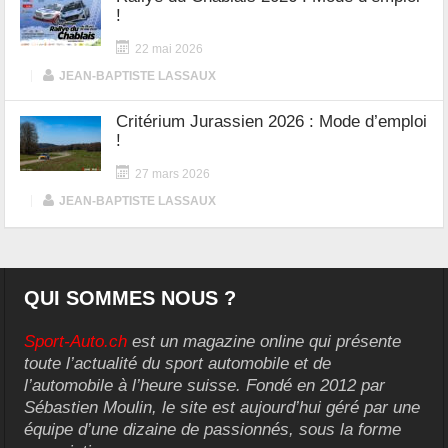
!
22 mai 2026
|
JEAN-BAPTISTE LASSAUX
Critérium Jurassien 2026 : Mode d’emploi
!
27 mars 2026
|
JEAN-BAPTISTE LASSAUX
QUI SOMMES NOUS ?
Sport-Auto.ch
est un magazine online qui présente
toute l’actualité du sport automobile et de
l’automobile à l’heure suisse. Fondé en 2012 par
Sébastien Moulin, le site est aujourd’hui géré par une
équipe d’une dizaine de passionnés, sous la forme