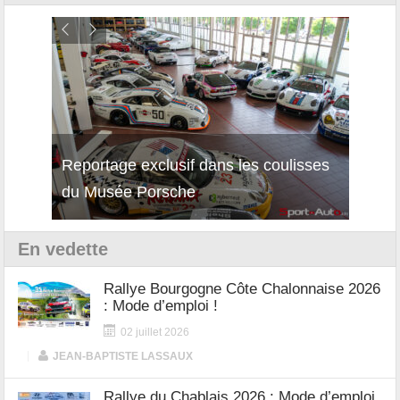
isses
Découverte de la nouvelle Ferrari
Essai
12Cilindri Manuale
Shift
En vedette
Rallye Bourgogne Côte Chalonnaise 2026
: Mode d’emploi !
02 juillet 2026
|
JEAN-BAPTISTE LASSAUX
Rallye du Chablais 2026 : Mode d’emploi