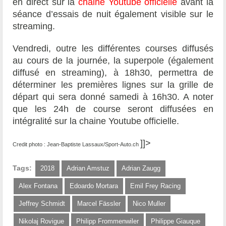
en direct sur la
chaine Youtube officielle
avant la
séance d’essais de nuit également visible sur le
streaming.
Vendredi, outre les différentes courses diffusés
au cours de la journée, la superpole (également
diffusé en streaming), à 18h30, permettra de
déterminer les premières lignes sur la grille de
départ qui sera donné samedi à 16h30. A noter
que les 24h de course seront diffusées en
intégralité sur la chaine Youtube officielle.
]]>
Credit photo : Jean-Baptiste Lassaux/Sport-Auto.ch
Tags:
2018
Adrian Amstuz
Adrian Zaugg
Alex Fontana
Edoardo Mortara
Emil Frey Racing
Jeffrey Schmidt
Marcel Fässler
Nico Muller
Nikolaj Rovigue
Philipp Frommenwiler
Philippe Giauque