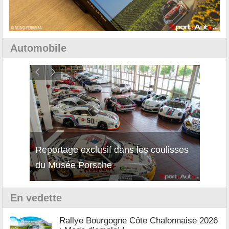
Automobile
Reportage exclusif dans les coulisses
Découverte de la nouvelle Ferrari
Essai
du Musée Porsche
12Cilindri Manuale
Shift
En vedette
Rallye Bourgogne Côte Chalonnaise 2026