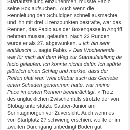
Startaufstellung einzunehmen, musste Fabio
seine Box aufsuchen. Auch wenn die
Rennleitung den Schuldigen schnell ausmachte
und ihn mit drei Lizenzpunkten bestrafte, war das
Rennen, das Fabio aus der Boxengasse in Angriff
nehmen musste, gelaufen. Nach 22 Runden
wurde er als 27. abgewunken.
« Ich bin sehr
enttäuscht »,
sagte Fabio.
« Das Wochenende
war für mich auf dem Weg zur Startaufstellung de
facto gelaufen. Ich konnte nichts dafür. Ich spürte
plötzlich einen Schlag und merkte, dass der
Reifen platt war. Weil offebar auch das Getriebe
einen Schaden genommen hatte, war meine
Pace im ersten Rennen beeinträchtigt. »
Trotz
des unglücklichen Zwischenfalls strotzte der von
Stobag unterstützte Sauber-Junior am
Sonntagmorgen vor Zuversicht. Auch wenn es
von Startplatz 27 schwierig erschien, wollte er im
zweiten Durchgang unbedingt Boden gut