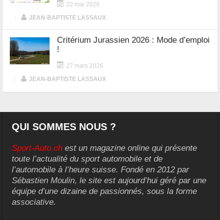
22 mai 2026
|
JEAN-BAPTISTE LASSAUX
Critérium Jurassien 2026 : Mode d’emploi
!
27 mars 2026
|
JEAN-BAPTISTE LASSAUX
QUI SOMMES NOUS ?
Sport-Auto.ch
est un magazine online qui présente
toute l’actualité du sport automobile et de
l’automobile à l’heure suisse. Fondé en 2012 par
Sébastien Moulin, le site est aujourd’hui géré par une
équipe d’une dizaine de passionnés, sous la forme
associative.