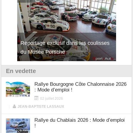
Reportage exclusif dans les coulisses
Découverte de la nouvelle Ferrari
Essai
du Musée Porsche
12Cilindri Manuale
Shift
En vedette
Rallye Bourgogne Côte Chalonnaise 2026
: Mode d’emploi !
02 juillet 2026
|
JEAN-BAPTISTE LASSAUX
Rallye du Chablais 2026 : Mode d’emploi
!