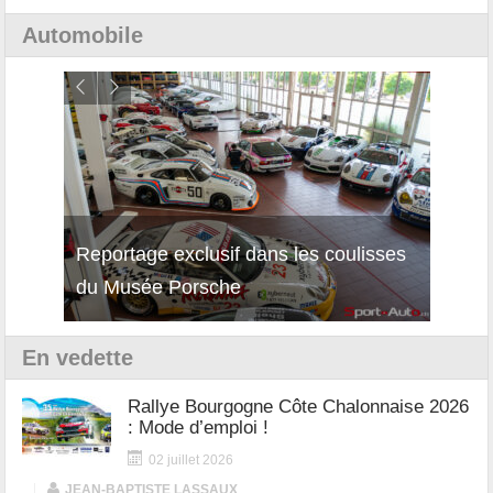
Automobile
Reportage exclusif dans les coulisses
Découverte de la nouvelle Ferrari
Essai
du Musée Porsche
12Cilindri Manuale
Shift
En vedette
Rallye Bourgogne Côte Chalonnaise 2026
: Mode d’emploi !
02 juillet 2026
|
JEAN-BAPTISTE LASSAUX