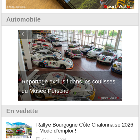
Automobile
Reportage exclusif dans les coulisses
Découverte de la nouvelle Ferrari
Essai
du Musée Porsche
12Cilindri Manuale
Shift
En vedette
Rallye Bourgogne Côte Chalonnaise 2026
: Mode d’emploi !