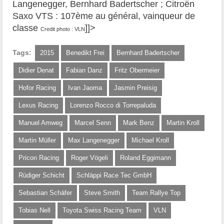
Langenegger, Bernhard Badertscher ; Citroën
Saxo VTS : 107ème au général, vainqueur de
classe
]]>
Credit photo : VLN
Tags:
2015
Benedikt Frei
Bernhard Badertscher
Didier Denat
Fabian Danz
Fritz Obermeier
Hofor Racing
Ivan Jaoma
Jasmin Preisig
Lexus Racing
Lorenzo Rocco di Torrepaluda
Manuel Amweg
Marcel Senn
Mark Benz
Martin Kroll
Martin Müller
Max Langenegger
Michael Kroll
Pricon Racing
Roger Vögeli
Roland Eggimann
Rüdiger Schicht
Schläppi Race Tec GmbH
Sebastian Schäfer
Steve Smith
Team Rallye Top
Tobias Nell
Toyota Swiss Racing Team
VLN