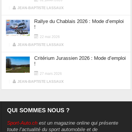
02 juillet 2026
|
JEAN-BAPTISTE LASSAUX
Rallye du Chablais 2026 : Mode d’emploi
!
22 mai 2026
|
JEAN-BAPTISTE LASSAUX
Critérium Jurassien 2026 : Mode d’emploi
!
27 mars 2026
|
JEAN-BAPTISTE LASSAUX
QUI SOMMES NOUS ?
Sport-Auto.ch
est un magazine online qui présente
toute l’actualité du sport automobile et de