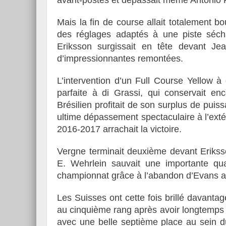
avant-postes et dépassait même António Fé
Mais la fin de course allait totalement bo
des réglages adaptés à une piste séch
Eriksson surgissait en tête devant Je
d’impressionnantes remontées.
L’intervention d’un Full Course Yellow à qu
parfaite à di Grassi, qui conservait e
Brésilien profitait de son surplus de pu
ultime dépassement spectaculaire à l’exté
2016-2017 arrachait la victoire.
Vergne terminait deuxième devant Erikss
E. Wehrlein sauvait une importante qua
championnat grâce à l’abandon d’Evans av
Les Suisses ont cette fois brillé davant
au cinquième rang après avoir longtemps j
avec une belle septième place au sein 