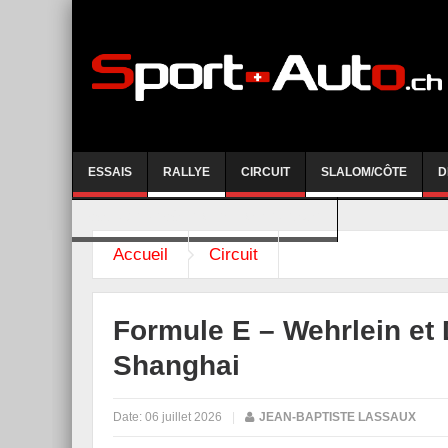
ESSAIS
RALLYE
CIRCUIT
SLALOM/CÔTE
D
COURSE DE CÔTE AYENT-ANZERE 2026
Accueil
Circuit
Formule E – Wehrlein et 
Shanghai
Date:
06 juillet 2026
|
JEAN-BAPTISTE LASSAUX