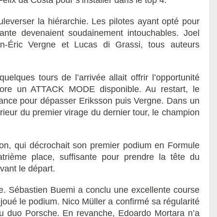
lix da Costa pour s’installer dans le top 4.
uleverser la hiérarchie. Les pilotes ayant opté pour
ante devenaient soudainement intouchables. Joel
an-Éric Vergne et Lucas di Grassi, tous auteurs
elques tours de l’arrivée allait offrir l’opportunité
ncore un ATTACK MODE disponible. Au restart, le
issance pour dépasser Eriksson puis Vergne. Dans un
rieur du premier virage du dernier tour, le champion
on, qui décrochait son premier podium en Formule
trième place, suffisante pour prendre la tête du
ant le départ.
age. Sébastien Buemi a conclu une excellente course
oué le podium. Nico Müller a confirmé sa régularité
du duo Porsche. En revanche, Edoardo Mortara n’a