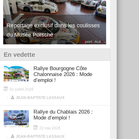
Reportage exclusif dans les coulisses
Découverte de la nouvelle Ferrari
Essai – Po
du Musée Porsche
12Cilindri Manuale
Shift
En vedette
Rallye Bourgogne Côte
Chalonnaise 2026 : Mode
d’emploi !
02 juillet 2026
|
JEAN-BAPTISTE LASSAUX
Rallye du Chablais 2026 :
Mode d’emploi !
22 mai 2026
|
JEAN-BAPTISTE LASSAUX