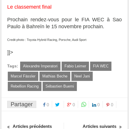
Le classement final
Prochain rendez-vous pour le FIA WEC à Sao
Paulo à Bahreïn le 15 novembre prochain.
Credit photo : Toyota Hybrid Racing, Porsche, Audi Sport
]]>
Tags:
Alexandre Imperatori
Fabio Leimer
FIA WEC
Marcel Fässler
Mathias Beche
Neel Jani
Rebellion Racing
Sébastien Buemi
Partager
0
0
0
0
Articles précédents
Articles suivants