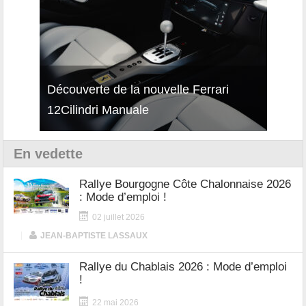
isses
Découverte de la nouvelle Ferrari
Essai
12Cilindri Manuale
Shift
En vedette
Rallye Bourgogne Côte Chalonnaise 2026
: Mode d’emploi !
02 juillet 2026
|
JEAN-BAPTISTE LASSAUX
Rallye du Chablais 2026 : Mode d’emploi
!
22 mai 2026