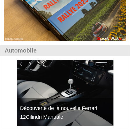
Automobile
isses
Découverte de la nouvelle Ferrari
Essai
12Cilindri Manuale
Shift