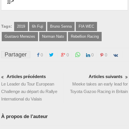
]]>
Tags:
2019
6h Fuji
Bruno Senna
FIA WEC
Gustavo Menezes
Norman Nato
Rebellion Racing
Partager
0
0
0
0
Articles précédents
Articles suivants
Le Leader du Tour European
Meeke takes an early lead for
Challenge au départ du Rallye
Toyota Gazoo Racing in Britain
International du Valais
À propos de l'auteur