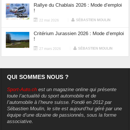
Rallye du Chablais 2026 : Mode d’emploi
!
|
SÉBASTIEN MOULIN
22 mai 2026
Critérium Jurassien 2026 : Mode d’emploi
!
|
SÉBASTIEN MOULIN
27 mars 2026
QUI SOMMES NOUS ?
Sport-Auto.ch
est un magazine online qui présente
toute l’actualité du sport automobile et de
l’automobile à l’heure suisse. Fondé en 2012 par
Sébastien Moulin, le site est aujourd’hui géré par une
équipe d’une dizaine de passionnés, sous la forme
associative.