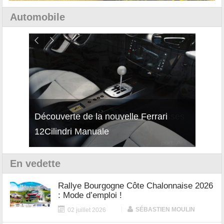
Automobile
isses
Découverte de la nouvelle Ferrari
Essai
12Cilindri Manuale
Shift
En vedette
Rallye Bourgogne Côte Chalonnaise 2026
: Mode d’emploi !
|
SÉBASTIEN MOULIN
02 juillet 2026