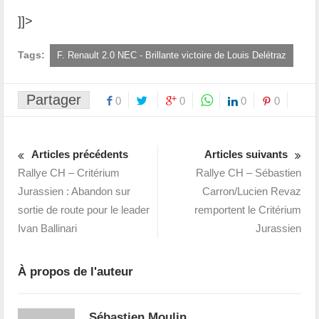
]]>
Tags:
F. Renault 2.0 NEC - Brillante victoire de Louis Delétraz
Partager
0
0
0
0
Articles précédents
Articles suivants
Rallye CH – Critérium
Rallye CH – Sébastien
Jurassien : Abandon sur
Carron/Lucien Revaz
sortie de route pour le leader
remportent le Critérium
Ivan Ballinari
Jurassien
À propos de l'auteur
Sébastien Moulin