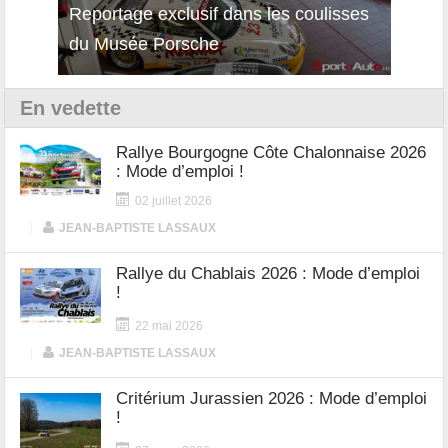
Reportage exclusif dans les coulisses
Découverte de la nouvelle Ferrari
Essai
du Musée Porsche
12Cilindri Manuale
Shift
En vedette
Rallye Bourgogne Côte Chalonnaise 2026
: Mode d’emploi !
02 juillet 2026
|
JEAN-BAPTISTE LASSAUX
Rallye du Chablais 2026 : Mode d’emploi
!
22 mai 2026
|
JEAN-BAPTISTE LASSAUX
Critérium Jurassien 2026 : Mode d’emploi
!