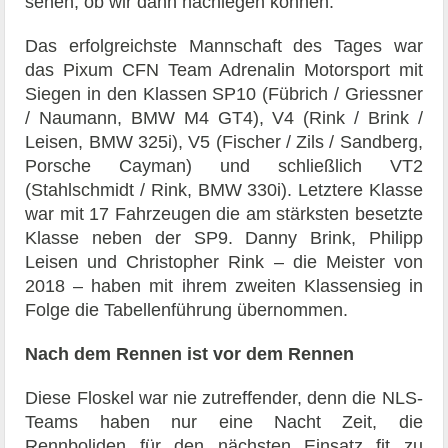
sehen, ob wir dann nachlegen können.“
Das erfolgreichste Mannschaft des Tages war
das Pixum CFN Team Adrenalin Motorsport mit
Siegen in den Klassen SP10 (Fübrich / Griessner
/ Naumann, BMW M4 GT4), V4 (Rink / Brink /
Leisen, BMW 325i), V5 (Fischer / Zils / Sandberg,
Porsche Cayman) und schließlich VT2
(Stahlschmidt / Rink, BMW 330i). Letztere Klasse
war mit 17 Fahrzeugen die am stärksten besetzte
Klasse neben der SP9. Danny Brink, Philipp
Leisen und Christopher Rink – die Meister von
2018 – haben mit ihrem zweiten Klassensieg in
Folge die Tabellenführung übernommen.
Nach dem Rennen ist vor dem Rennen
Diese Floskel war nie zutreffender, denn die NLS-
Teams haben nur eine Nacht Zeit, die
Rennboliden für den nächsten Einsatz fit zu