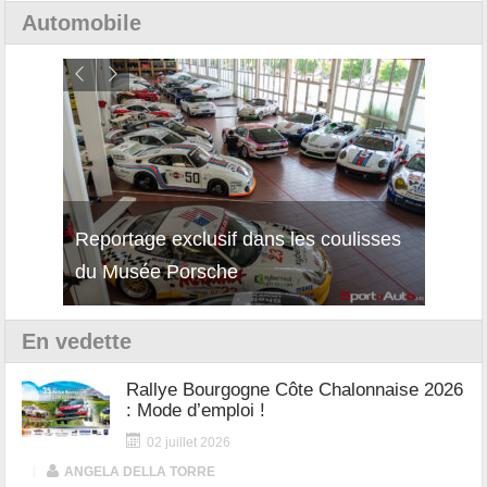
Automobile
Reportage exclusif dans les coulisses
Découverte de la nouvelle Ferrari
Essai
du Musée Porsche
12Cilindri Manuale
Shift
En vedette
Rallye Bourgogne Côte Chalonnaise 2026
: Mode d’emploi !
02 juillet 2026
|
ANGELA DELLA TORRE