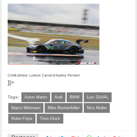
Crédit photos: Ludovic Carnal et Audrey Perriard
]]>
Tags:
Aston Martin
Audi
BMW
Loïc DUVAL
Marco Wittmann
Mike Rockenfeller
Nico Muller
Robin Frijns
Timo Glock