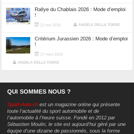
Rallye du Chablais 2026 : Mode d’emploi
!
|
ANGELA DELLA TORRE
22 mai 2026
Critérium Jurassien 2026 : Mode d’emploi
!
27 mars 2026
|
ANGELA DELLA TORRE
QUI SOMMES NOUS ?
Sport-Auto.ch
est un magazine online qui présente
toute l’actualité du sport automobile et de
l’automobile à l’heure suisse. Fondé en 2012 par
Sébastien Moulin, le site est aujourd’hui géré par une
équipe d’une dizaine de passionnés, sous la forme