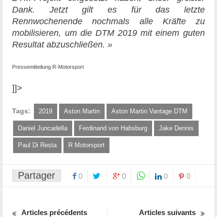
Dank. Jetzt gilt es für das letzte
Rennwochenende nochmals alle Kräfte zu
mobilisieren, um die DTM 2019 mit einem guten
Resultat abzuschließen. »
Pressemitteilung R-Motorsport
]]>
Tags:
2019
Aston Martin
Aston Martin Vantage DTM
Daniel Juncadella
Ferdinand von Habsburg
Jake Dennis
Paul Di Resta
R Motorsport
Partager
0
0
0
0
Articles précédents
Articles suivants