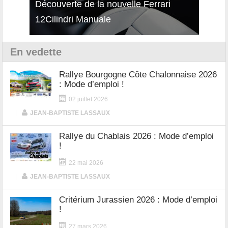
isses
Découverte de la nouvelle Ferrari
Essai
12Cilindri Manuale
Shift
En vedette
Rallye Bourgogne Côte Chalonnaise 2026
: Mode d’emploi !
02 juillet 2026
|
JEAN-BAPTISTE LASSAUX
Rallye du Chablais 2026 : Mode d’emploi
!
22 mai 2026
|
JEAN-BAPTISTE LASSAUX
Critérium Jurassien 2026 : Mode d’emploi
!
27 mars 2026