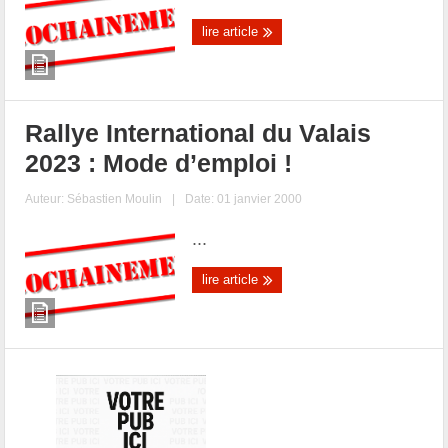
lire article
Rallye International du Valais
2023 : Mode d’emploi !
Auteur:
Sébastien Moulin
|
Date: 01 janvier 2000
...
lire article