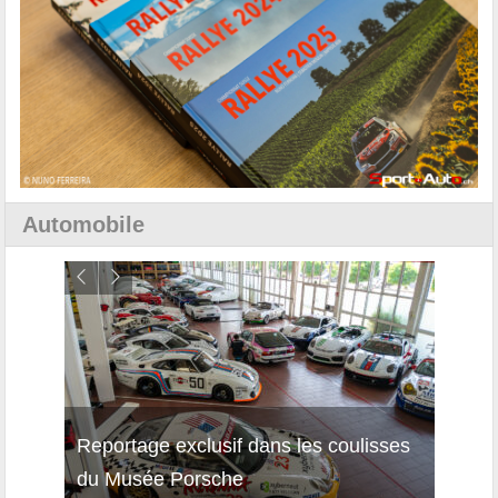
Automobile
Reportage exclusif dans les coulisses
Décou
du Musée Porsche
12Cil