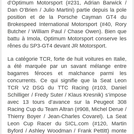
d’Optimum Motorsport (#231,
Adrian Barwick
/
Dan O’Brien
/
Julio Martini
) partie depuis la pole
position et de la Porsche Cayman GT4 du
Brokespeed International Motorsport (#40,
Rory
Butcher
/
William Paul
/
Chase Owen
). Bien que
battu à Imola, Optimum Motorsport conserve les
rênes du SP3-GT4 devant JR Motorsport.
La catégorie TCR, forte de huit voitures en Italie,
a été marquée par un savant mélange entre
bagarres féroces et malchance parmi les
concurrents. Ce qui signifie que la Seat Leon
TCR V2 DSG du TTC Racing (#103,
Daniel
Schilliger
/
Fredy Suter
/
Klaus Kresnik
) s’impose
avec 13 tours d’avance sur la
Peugeot
308
Racing Cup du Team Altran (#908,
Michel Derue
/
Thierry Boyer
/
Jean-Charles Covarel
). La Seat
Leon Cup Racer du SICL.com (#120,
Martin
Byford
/
Ashley Woodman
/
Frank Pettitt
) monte