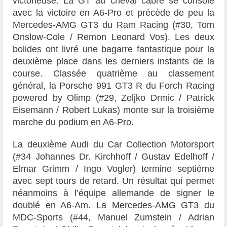
victorieuse. La GT au cheval cabré se console
avec la victoire en A6-Pro et précède de peu la
Mercedes-AMG GT3 du Ram Racing (#30,
Tom
Onslow-Cole
/
Remon Leonard Vos
). Les deux
bolides ont livré une bagarre fantastique pour la
deuxième place dans les derniers instants de la
course. Classée quatrième au classement
général, la Porsche 991 GT3 R du Forch Racing
powered by Olimp (#29,
Zeljko Drmic
/
Patrick
Eisemann
/
Robert Lukas
) monte sur la troisième
marche du podium en A6-Pro.
La deuxième Audi du Car Collection Motorsport
(#34
Johannes Dr. Kirchhoff
/
Gustav Edelhoff
/
Elmar Grimm
/
Ingo Vogler
) termine septième
avec sept tours de retard. Un résultat qui permet
néanmoins à l’équipe allemande de signer le
doublé en A6-Am. La
Mercedes-AMG GT3 du
MDC-Sports (#44,
Manuel Zumstein / Adrian