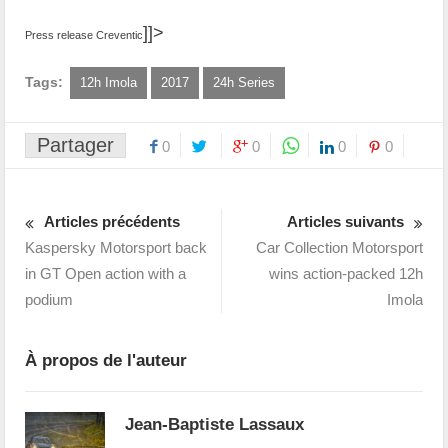
]]>
Press release Creventic
Tags:
12h Imola
2017
24h Series
Partager
0
0
0
0
Articles précédents
Articles suivants
Kaspersky Motorsport back
Car Collection Motorsport
in GT Open action with a
wins action-packed 12h
podium
Imola
À propos de l'auteur
Jean-Baptiste Lassaux