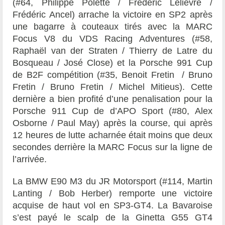
(#64, Philippe Polette / Frédéric Lelievre /
Frédéric Ancel) arrache la victoire en SP2 après
une bagarre à couteaux tirés avec la MARC
Focus V8 du VDS Racing Adventures (#58,
Raphaël van der Straten / Thierry de Latre du
Bosqueau / José Close) et la Porsche 991 Cup
de
B2F compétition (#35, Benoit Fretin / Bruno
Fretin / Bruno Fretin / Michel Mitieus). Cette
dernière a bien profité d’une penalisation pour la
Porsche 911 Cup de
d’APO Sport (#80, Alex
Osborne / Paul May) après la course, qui après
12 heures de lutte acharnée était moins que deux
secondes derrière la MARC Focus sur la ligne de
l’arrivée.
La BMW E90 M3 du JR Motorsport (#114,
Martin
Lanting
/
Bob Herber
) remporte une victoire
acquise de haut vol en SP3-GT4. La Bavaroise
s’est payé le scalp de la Ginetta G55 GT4