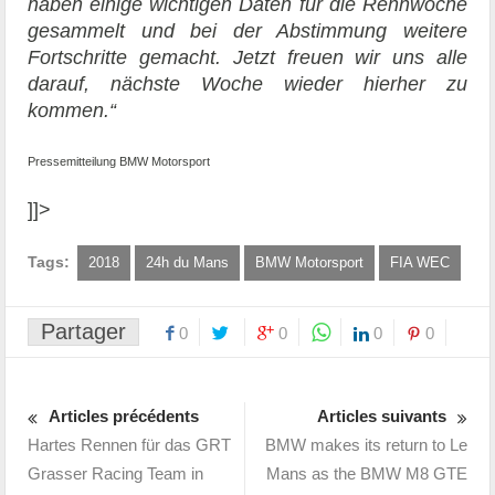
haben einige wichtigen Daten für die Rennwoche
gesammelt und bei der Abstimmung weitere
Fortschritte gemacht. Jetzt freuen wir uns alle
darauf, nächste Woche wieder hierher zu
kommen.“
Pressemitteilung BMW Motorsport
]]>
Tags:
2018
24h du Mans
BMW Motorsport
FIA WEC
Partager
0
0
0
0
Articles précédents
Articles suivants
Hartes Rennen für das GRT
BMW makes its return to Le
Grasser Racing Team in
Mans as the BMW M8 GTE