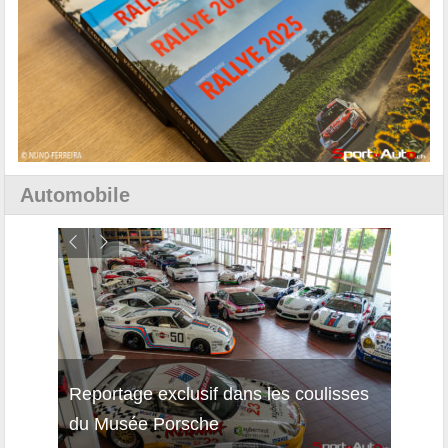
Automobile
Reportage exclusif dans les coulisses
Découverte de la nouvelle Ferrari
Essai
du Musée Porsche
12Cilindri Manuale
Shift