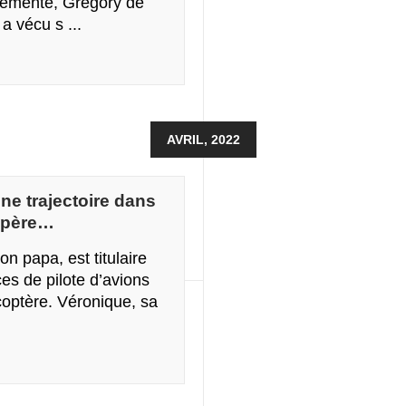
lémente, Grégory de
a vécu s ...
AVRIL, 2022
ne trajectoire dans
d-père…
son papa, est titulaire
ces de pilote d’avions
icoptère. Véronique, sa