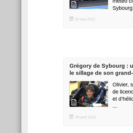
météo c
Sybourg 
03 mai 2022
Grégory de Sybourg : u
le sillage de son gran
Olivier, 
de licen
et d’hél
...
29 avril 2022