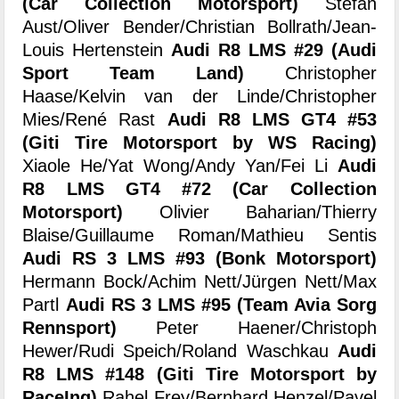
(Car Collection Motorsport)
Stefan
Aust/Oliver Bender/Christian Bollrath/Jean-
Louis Hertenstein
Audi R8 LMS #29 (Audi
Sport Team Land)
Christopher
Haase/Kelvin van der Linde/Christopher
Mies/René Rast
Audi R8 LMS GT4 #53
(Giti Tire Motorsport by WS Racing)
Xiaole He/Yat Wong/Andy Yan/Fei Li
Audi
R8 LMS GT4 #72 (Car Collection
Motorsport)
Olivier Baharian/Thierry
Blaise/Guillaume Roman/Mathieu Sentis
Audi RS 3 LMS #93 (Bonk Motorsport)
Hermann Bock/Achim Nett/Jürgen Nett/Max
Partl
Audi RS 3 LMS #95 (Team Avia Sorg
Rennsport)
Peter Haener/Christoph
Hewer/Rudi Speich/Roland Waschkau
Audi
R8 LMS #148 (Giti Tire Motorsport by
RaceIng)
Rahel Frey/Bernhard Henzel/Pavel