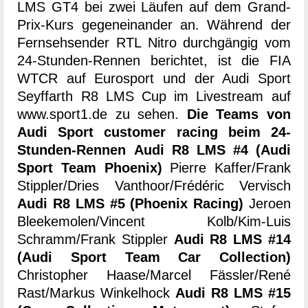
LMS GT4 bei zwei Läufen auf dem Grand-
Prix-Kurs gegeneinander an. Während der
Fernsehsender RTL Nitro durchgängig vom
24-Stunden-Rennen berichtet, ist die FIA
WTCR auf Eurosport und der Audi Sport
Seyffarth R8 LMS Cup im Livestream auf
www.sport1.de zu sehen.
Die Teams von
Audi Sport customer racing beim 24-
Stunden-Rennen
Audi R8 LMS #4 (Audi
Sport Team Phoenix)
Pierre Kaffer/Frank
Stippler/Dries Vanthoor/Frédéric Vervisch
Audi R8 LMS #5 (Phoenix Racing)
Jeroen
Bleekemolen/Vincent Kolb/Kim-Luis
Schramm/Frank Stippler
Audi R8 LMS #14
(Audi Sport Team Car Collection)
Christopher Haase/Marcel Fässler/René
Rast/Markus Winkelhock
Audi R8 LMS #15