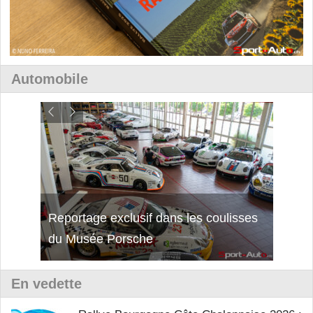
Automobile
Reportage exclusif dans les coulisses
Découverte de la nouvelle Ferrari
Essai
du Musée Porsche
12Cilindri Manuale
Shift
En vedette