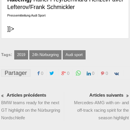
Lefterov/Frank Schmickler
Pressemitteilung Audi Sport
]]>
Tags:
2019
24h Nürburgring
Audi sport
Partager
0
0
0
0
Articles précédents
Articles suivants
BMW teams ready for the next
Mercedes-AMG with on- and
GT highlight on the Nürburgring
off-track racing spirit for the
Nordschleife
season highlight