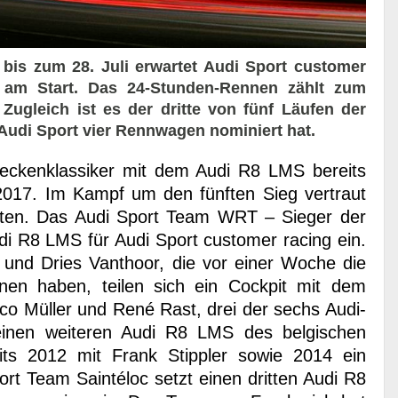
bis zum 28. Juli erwartet Audi Sport customer
am Start. Das 24-Stunden-Rennen zählt zum
ugleich ist es der dritte von fünf Läufen der
 Audi Sport vier Rennwagen nominiert hat.
reckenklassiker mit dem Audi R8 LMS bereits
017. Im Kampf um den fünften Sieg vertraut
ften. Das Audi Sport Team WRT – Sieger der
di R8 LMS für Audi Sport customer racing ein.
r und Dries Vanthoor, die vor einer Woche die
en haben, teilen sich ein Cockpit mit dem
ico Müller und René Rast, drei der sechs Audi-
einen weiteren Audi R8 LMS des belgischen
ts 2012 mit Frank Stippler sowie 2014 ein
rt Team Saintéloc setzt einen dritten Audi R8