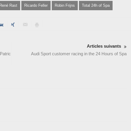
René Rast
Ricardo Feller
Robin Frijns
Total 24h of Spa
Articles suivants
Patric
Audi Sport customer racing in the 24 Hours of Spa