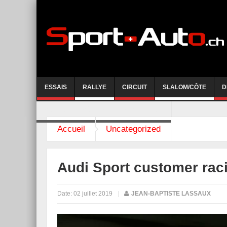
ESSAIS
RALLYE
CIRCUIT
SLALOM/CÔTE
D
COURSE DE CÔTE AYENT-ANZERE 2026
Accueil
Uncategorized
Audi Sport customer rac
Date:
02 juillet 2019
|
JEAN-BAPTISTE LASSAUX