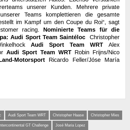
hrerteams unserer Kunden. Mehrere private
unserer Teams komplettieren die gesamte
gestellt im Kampf um den Coupe du Roi“, sagt
ustomer racing.
Nominierte Teams für die
pa:
Audi Sport Team Saintéloc
Christopher
Winkelhock
Audi Sport Team WRT
Alex
oor
Audi Sport Team WRT
Robin Frijns/Nico
Land-Motorsport
Ricardo Feller/Jóse María
c
Audi Sport Team WRT
Christopher Haase
Christopher Mies
Intercontinental GT Challenge
José Maria Lopez