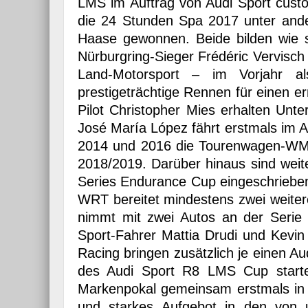
LMS im Auftrag von Audi Sport cust
die 24 Stunden Spa 2017 unter and
Haase gewonnen. Beide bilden wie 
Nürburgring-Sieger Frédéric Vervisc
Land-Motorsport – im Vorjahr a
prestigeträchtige Rennen für einen er
Pilot Christopher Mies erhalten Unt
José María López fährt erstmals im 
2014 und 2016 die Tourenwagen-WM 
2018/2019. Darüber hinaus sind wei
Series Endurance Cup eingeschriebe
WRT bereitet mindestens zwei weite
nimmt mit zwei Autos an der Serie 
Sport-Fahrer Mattia Drudi und Kevin
Racing bringen zusätzlich je einen 
des Audi Sport R8 LMS Cup start
Markenpokal gemeinsam erstmals in 
und starkes Aufgebot in den von u