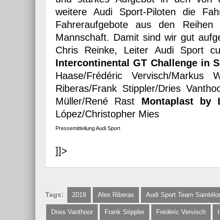
weitere Audi Sport-Piloten die Fa
Fahreraufgebote aus den Reihen 
Mannschaft. Damit sind wir gut auf
Chris Reinke, Leiter Audi Sport c
Intercontinental GT Challenge in S
Haase/Frédéric Vervisch/Markus 
Riberas/Frank Stippler/Dries Vanth
Müller/René Rast
Montaplast by 
López/Christopher Mies
Pressemitteilung Audi Sport
]]>
Tags:
2019
Alex Riberas
Audi Sport Team Saintélo
Dries Vanthoor
Frank Stippler
Frédéric Vervisch