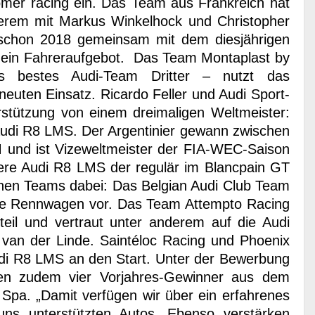
omer racing ein. Das Team aus Frankreich hat
erem mit Markus Winkelhock und Christopher
schon 2018 gemeinsam mit dem diesjährigen
h ein Fahreraufgebot. Das Team Montaplast by
ls bestes Audi-Team Dritter – nutzt das
neuten Einsatz. Ricardo Feller und Audi Sport-
erstützung von einem dreimaligen Weltmeister:
Audi R8 LMS. Der Argentinier gewann zwischen
und ist Vizeweltmeister der FIA-WEC-Saison
tere Audi R8 LMS der regulär im Blancpain GT
nen Teams dabei: Das Belgian Audi Club Team
re Rennwagen vor. Das Team Attempto Racing
teil und vertraut unter anderem auf die Audi
 van der Linde. Saintéloc Racing und Phoenix
Audi R8 LMS an den Start. Unter der Bewerbung
en zudem vier Vorjahres-Gewinner aus dem
Spa. „Damit verfügen wir über ein erfahrenes
ns unterstützten Autos. Ebenso verstärken