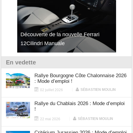
isses
Découverte de la nouvelle Ferrari
Essai
12Cilindri Manuale
Shift
En vedette
Rallye Bourgogne Côte Chalonnaise 2026
: Mode d’emploi !
|
SÉBASTIEN MOULIN
02 juillet 2026
Rallye du Chablais 2026 : Mode d’emploi
!
|
SÉBASTIEN MOULIN
22 mai 2026
Critérium Jurassien 2026 : Mode d’emploi