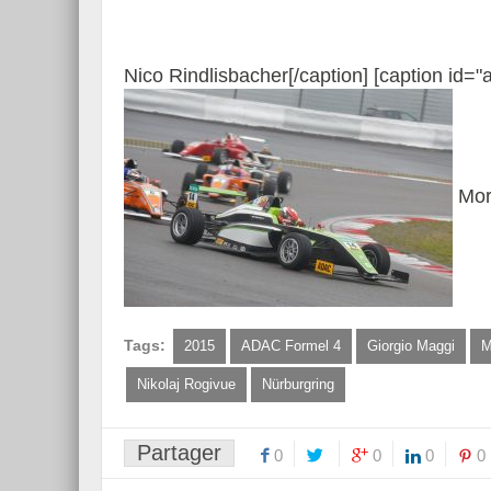
Nico Rindlisbacher[/caption] [caption id=
Mori
Tags:
2015
ADAC Formel 4
Giorgio Maggi
M
Nikolaj Rogivue
Nürburgring
Partager
0
0
0
0