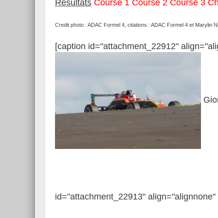
Résultats
Course 1
Course 2
Course 3
Ch
Credit photo : ADAC Formel 4, citations : ADAC Formel 4 et Marylin 
[caption id="attachment_22912" align="al
Gior
id="attachment_22913" align="alignnone" 