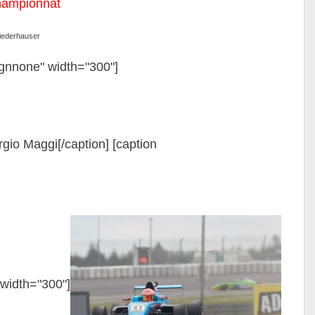
ampionnat
Niederhauser
ignnone" width="300"]
gio Maggi[/caption] [caption
width="300"]