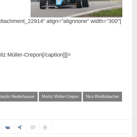
"attachment_22914" align="alignnone" width="300"]
tz Müller-Crepon[/caption]]]>
arylin Niederhauser
Moritz Müller-Crepon
Nico Rindlisbacher