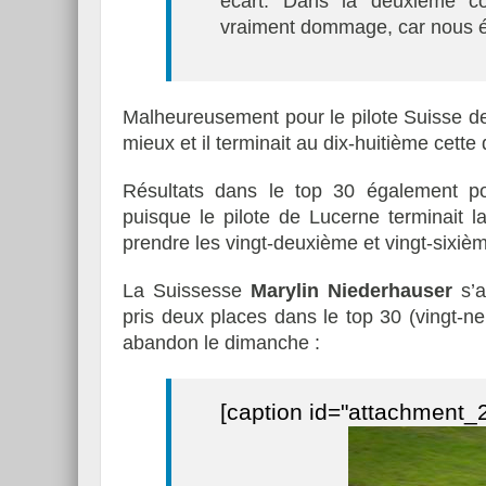
écart. Dans la deuxième co
vraiment dommage, car nous ét
Malheureusement pour le pilote Suisse d
Essai – Morgan Supersp
mieux et il terminait au dix-huitième cett
Résultats dans le top 30 également 
puisque le pilote de Lucerne terminait 
prendre les vingt-deuxième et vingt-sixiè
La Suissesse
Marylin Niederhauser
s’a
pris deux places dans le top 30 (vingt-n
abandon le dimanche :
[caption id="attachment_2