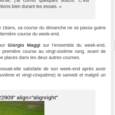
urse, j’ai connu quelques soucis. C’est
ions bien durant les essais. »
e 18ans, sa course du dimanche ne se passa guère
ort
e dernière course du week-end.
pour
Giorgio Maggi
sur l’ensemble du week-end,
la première course au vingt-sixième rang, avant de
me places dans les deux autres courses.
vouait-elle satisfaite de son week-end après avoir
euvième et vingt-cinquième) le samedi et malgré un
2909" align="alignright"