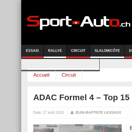
ESSAIS
RALLYE
CIRCUIT
SLALOM/CÔTE
D
COURSE DE CÔTE AYENT-ANZERE 2026
Accueil
Circuit
ADAC Formel 4 – Top 15 
Date:
17 août 2015
|
JEAN-BAPTISTE LASSAUX