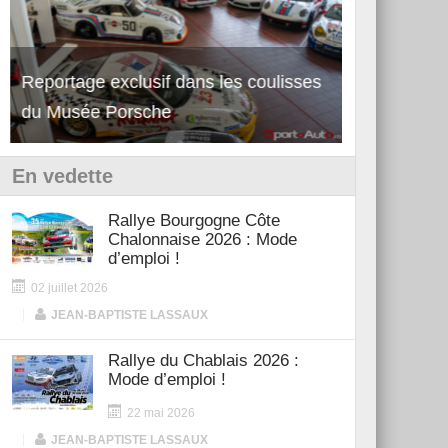
Reportage exclusif dans les coulisses
Découverte de la nouvelle Ferrari
Essai – Po
du Musée Porsche
12Cilindri Manuale
Shift
En vedette
Rallye Bourgogne Côte
Chalonnaise 2026 : Mode
d’emploi !
02 juillet 2026
|
JEAN-BAPTISTE LASSAUX
Rallye du Chablais 2026 :
Mode d’emploi !
22 mai 2026
|
JEAN-BAPTISTE LASSAUX