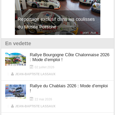
Reportage exclusif dans les coulisses
Découverte de la nouvelle Ferrari
Essai
du Musée Porsche
12Cilindri Manuale
Shift
En vedette
Rallye Bourgogne Côte Chalonnaise 2026
: Mode d’emploi !
02 juillet 2026
|
JEAN-BAPTISTE LASSAUX
Rallye du Chablais 2026 : Mode d’emploi
!
22 mai 2026
|
JEAN-BAPTISTE LASSAUX