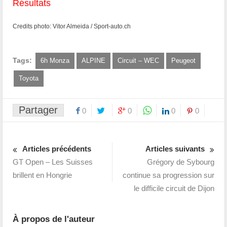
Résultats
Credits photo: Vitor Almeida / Sport-auto.ch
Tags:
6h Monza
ALPINE
Circuit – WEC
Peugeot
Toyota
Partager
0
0
0
0
Articles précédents
Articles suivants
GT Open – Les Suisses
Grégory de Sybourg
brillent en Hongrie
continue sa progression sur
le difficile circuit de Dijon
À propos de l'auteur