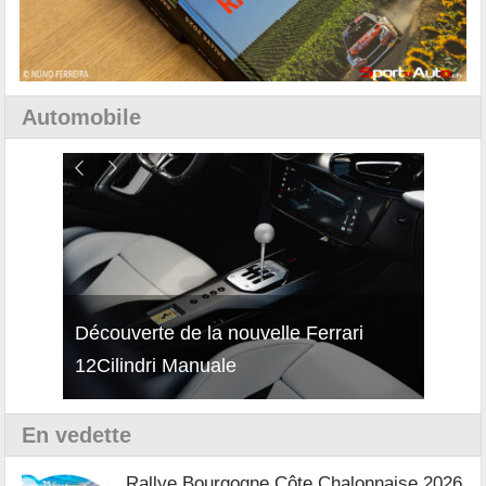
Automobile
isses
Découverte de la nouvelle Ferrari
Essai
12Cilindri Manuale
Shift
En vedette
Rallye Bourgogne Côte Chalonnaise 2026