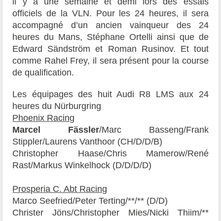
il y a une semaine et demi lors des essais
officiels de la VLN. Pour les 24 heures, il sera
accompagné d’un ancien vainqueur des 24
heures du Mans, Stéphane Ortelli ainsi que de
Edward Sändström et Roman Rusinov. Et tout
comme Rahel Frey, il sera présent pour la course
de qualification.
Les équipages des huit Audi R8 LMS aux 24
heures du Nürburgring
Phoenix Racing
Marcel Fässler
/Marc Basseng/Frank
Stippler/Laurens Vanthoor (CH/D/D/B)
Christopher Haase/Chris Mamerow/René
Rast/Markus Winkelhock (D/D/D/D)
Prosperia C. Abt Racing
Marco Seefried/Peter Terting/**/** (D/D)
Christer Jöns/Christopher Mies/Nicki Thiim/**