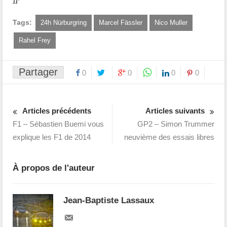
Tags:
24h Nürburgring
Marcel Fässler
Nico Muller
Rahel Frey
Partager
0
0
0
0
Articles précédents
Articles suivants
F1 – Sébastien Buemi vous
GP2 – Simon Trummer
explique les F1 de 2014
neuvième des essais libres
À propos de l'auteur
Jean-Baptiste Lassaux