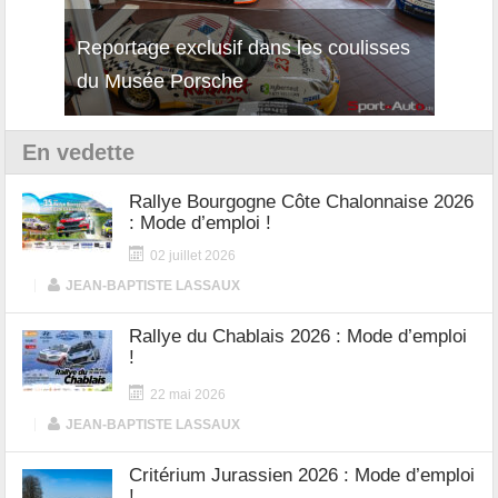
Reportage exclusif dans les coulisses
Découverte de la nouvelle Ferrari
Essai
du Musée Porsche
12Cilindri Manuale
Shift
En vedette
Rallye Bourgogne Côte Chalonnaise 2026
: Mode d’emploi !
02 juillet 2026
|
JEAN-BAPTISTE LASSAUX
Rallye du Chablais 2026 : Mode d’emploi
!
22 mai 2026
|
JEAN-BAPTISTE LASSAUX
Critérium Jurassien 2026 : Mode d’emploi
!