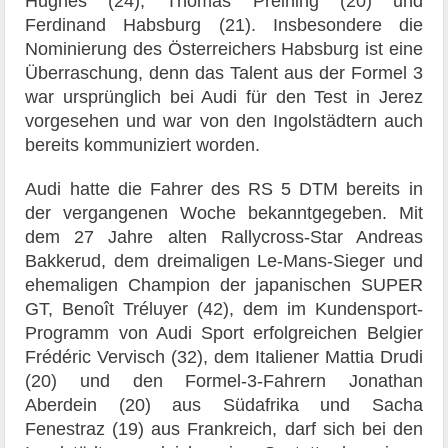
Hughes (24), Thomas Preining (20) und
Ferdinand Habsburg (21). Insbesondere die
Nominierung des Österreichers Habsburg ist eine
Überraschung, denn das Talent aus der Formel 3
war ursprünglich bei Audi für den Test in Jerez
vorgesehen und war von den Ingolstädtern auch
bereits kommuniziert worden.
Audi hatte die Fahrer des RS 5 DTM bereits in
der vergangenen Woche bekanntgegeben. Mit
dem 27 Jahre alten Rallycross-Star Andreas
Bakkerud, dem dreimaligen Le-Mans-Sieger und
ehemaligen Champion der japanischen SUPER
GT, Benoît Tréluyer (42), dem im Kundensport-
Programm von Audi Sport erfolgreichen Belgier
Frédéric Vervisch (32), dem Italiener Mattia Drudi
(20) und den Formel-3-Fahrern Jonathan
Aberdein (20) aus Südafrika und Sacha
Fenestraz (19) aus Frankreich, darf sich bei den