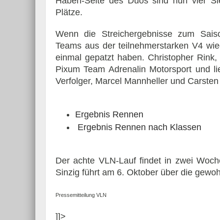
Haben-Seite des Duos sind nun vier Si
Plätze.
Wenn die Streichergebnisse zum Sais
Teams aus der teilnehmerstarken V4 wied
einmal gepatzt haben. Christopher Rink,
Pixum Team Adrenalin Motorsport und lie
Verfolger, Marcel Mannheller und Carste
Ergebnis Rennen
Ergebnis Rennen nach Klassen
Der achte VLN-Lauf findet in zwei Woc
Sinzig führt am 6. Oktober über die gewo
Pressemitteilung VLN
]]>