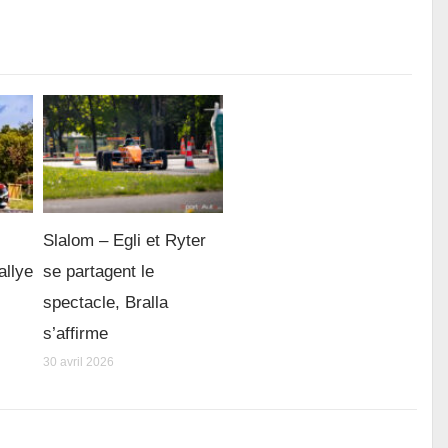
Slalom – Egli et Ryter
allye
se partagent le
spectacle, Bralla
s’affirme
30 avril 2026