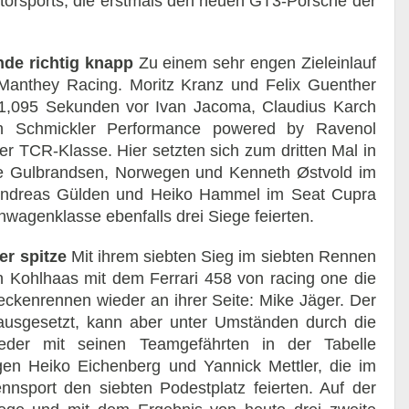
otorsports, die erstmals den neuen GT3-Porsche der
de richtig knapp
Zu einem sehr engen Zieleinlauf
anthey Racing. Moritz Kranz und Felix Guenther
1,095 Sekunden vor Ivan Jacoma, Claudius Karch
 Schmickler Performance powered by Ravenol
r TCR-Klasse. Hier setzten sich zum dritten Mal in
le Gulbrandsen, Norwegen und Kenneth Østvold im
Andreas Gülden und Heiko Hammel im Seat Cupra
nwagenklasse ebenfalls drei Siege feierten.
er spitze
Mit ihrem siebten Sieg im siebten Rennen
an Kohlhaas mit dem Ferrari 458 von racing one die
eckenrennen wieder an ihrer Seite: Mike Jäger. Der
 ausgesetzt, kann aber unter Umständen durch die
eder mit seinen Teamgefährten in der Tabelle
gen Heiko Eichenberg und Yannick Mettler, die im
port den siebten Podestplatz feierten. Auf der