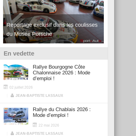
Reportage exclusif dans les coulisses
Découverte de la nouvelle Ferrari
Essai – Po
du Musée Porsche
12Cilindri Manuale
Shift
En vedette
Rallye Bourgogne Côte
Chalonnaise 2026 : Mode
d’emploi !
02 juillet 2026
|
JEAN-BAPTISTE LASSAUX
Rallye du Chablais 2026 :
Mode d’emploi !
22 mai 2026
|
JEAN-BAPTISTE LASSAUX