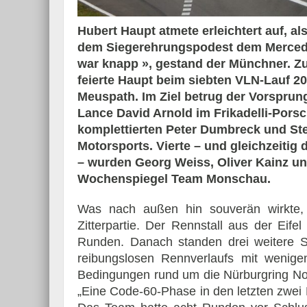
Hubert Haupt atmete erleichtert auf, al
dem Siegerehrungspodest dem Mercede
war knapp », gestand der Münchner. 
Essai – Morgan Supersp
feierte Haupt beim siebten VLN-Lauf 2
Meuspath. Im Ziel betrug der Vorsprung
Lance David Arnold im Frikadelli-Por
komplettierten Peter Dumbreck und S
Motorsports. Vierte – und gleichzeiti
– wurden Georg Weiss, Oliver Kainz u
Wochenspiegel Team Monschau.
Was nach außen hin souverän wirkte, 
Zitterpartie. Der Rennstall aus der Eif
Runden. Danach standen drei weitere S
reibungslosen Rennverlaufs mit wenig
Bedingungen rund um die Nürburgring No
„Eine Code-60-Phase in den letzten zwei 