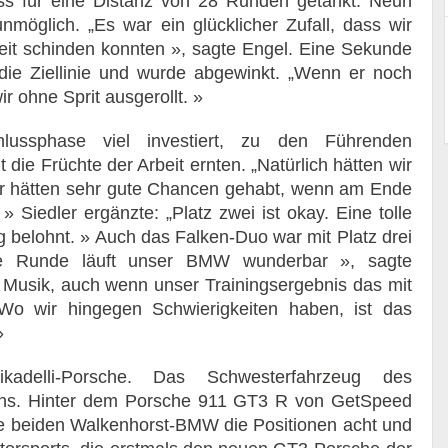
s für eine Distanz von 28 Runden getankt. Neun
nmöglich. „Es war ein glücklicher Zufall, dass wir
it schinden konnten », sagte Engel. Eine Sekunde
die Ziellinie und wurde abgewinkt. „Wenn er noch
 ohne Sprit ausgerollt. »
hlussphase viel investiert, zu den Führenden
ie Früchte der Arbeit ernten. „Natürlich hätten wir
ir hätten sehr gute Chancen gehabt, wenn am Ende
Siedler ergänzte: „Platz zwei ist okay. Eine tolle
 belohnt. » Auch das Falken-Duo war mit Platz drei
 eine Runde läuft unser BMW wunderbar », sagte
r Musik, auch wenn unser Trainingsergebnis das mit
Wo wir hingegen Schwierigkeiten haben, ist das
»
adelli-Porsche. Das Schwesterfahrzeug des
hs. Hinter dem Porsche 911 GT3 R von GetSpeed
ie beiden Walkenhorst-BMW die Positionen acht und