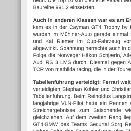
neun. Die Top 10 komplettierte Falken M
Baureihe 991.2 einsetzten.
Auch in anderen Klassen war es am En
kam es in der Cayman GT4 Trophy by M
wurden im Mühlner-Auto gerade einmal 
und Kai Riemer im Cup-Fahrzeug von
abgewinkt. Spannung herrschte auch in de
Folge die Norweger Håkon Schjærin, At
Audi RS 3 LMS durch. Diesmal gegen 
TCR von mathilda racing, die in der Toure
Tabellenführung verteidigt: Ferrari weit
verteidigten Stephan Köhler und Christi
Tabellenführung. Beim Reinoldus Langstr
langjährige VLN-Pilot hatte ein Rennen
Streichergebnisse zum Saisonende wi
gleichziehen. Auf dem zweiten Rang lie
GT4-BMW des Teams Securtal Sorg Renns