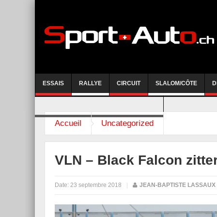
ESSAIS
RALLYE
CIRCUIT
SLALOM/CÔTE
D
COURSE DE CÔTE AYENT-ANZERE 2026
Accueil
Uncategorized
VLN – Black Falcon zitte
Date:
23 septembre 2018
|
JEAN-BAPTISTE LASSAUX