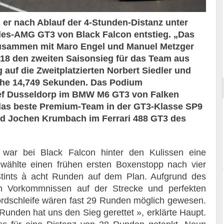
s er nach Ablauf der 4-Stunden-Distanz unter
s-AMG GT3 von Black Falcon entstieg. „Das
Zusammen mit Maro Engel und Manuel Metzger
ort
018 den zweiten Saisonsieg für das Team aus
 auf die Zweitplatzierten Norbert Siedler und
sche 14,749 Sekunden. Das Podium
tef Dusseldorp im BMW M6 GT3 von Falken
g das beste Premium-Team in der GT3-Klasse SP9
nd Jochen Krumbach im Ferrari 488 GT3 des
war bei Black Falcon hinter den Kulissen eine
el wählte einen frühen ersten Boxenstopp nach vier
tints à acht Runden auf dem Plan. Aufgrund des
en Vorkommnissen auf der Strecke und perfekten
rdschleife wären fast 29 Runden möglich gewesen.
Runden hat uns den Sieg gerettet », erklärte Haupt.