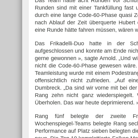
Das Team hatte acht Runden vor Schlus
Runden sind mit einer Tankfüllung fast u
durch eine lange Code-60-Phase quasi Ze
nach Ablauf der Zeit überquerte Hubert 
eine Runde hätte fahren müssen, wären wir
Das Frikadelli-Duo hatte in der Sc
aufgeschlossen und konnte am Ende nicht d
gerne gewonnen », sagte Arnold. „Und w
nicht die Code-60-Phase gewesen wäre. » 
Teamleistung wurde mit einem Podestrang
offensichtlich nicht zufrieden. „Auf
Dumbreck. „Da sind wir vorne mit bei de
Rang zehn nicht ganz wiederspiegelt. 
Überholen. Das war heute deprimierend. 
Rang fünf belegte der zweite Frik
Wochenspiegel-Teams belegte Rang sec
Performance auf Platz sieben belegten d