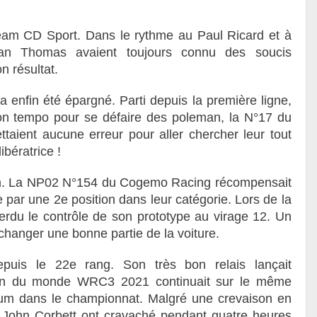
am CD Sport. Dans le rythme au Paul Ricard et à
an Thomas avaient toujours connu des soucis
n résultat.
a enfin été épargné. Parti depuis la première ligne,
on tempo pour se défaire des poleman, la N°17 du
taient aucune erreur pour aller chercher leur tout
ibératrice !
um. La NP02 N°154 du Cogemo Racing récompensait
 par une 2e position dans leur catégorie. Lors de la
perdu le contrôle de son prototype au virage 12. Un
changer une bonne partie de la voiture.
epuis le 22e rang. Son très bon relais lançait
ion du monde WRC3 2021 continuait sur le même
um dans le championnat. Malgré une crevaison en
 John Corbett ont cravaché pendant quatre heures