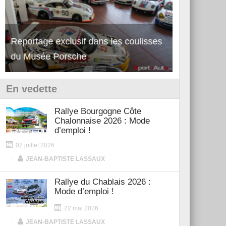
Découverte de la nouvelle Ferrari
Essai – Po
12Cilindri Manuale
Shift
En vedette
Rallye Bourgogne Côte
Chalonnaise 2026 : Mode
d’emploi !
02 juillet 2026
|
JEAN-BAPTISTE LASSAUX
Rallye du Chablais 2026 :
Mode d’emploi !
22 mai 2026
|
JEAN-BAPTISTE LASSAUX