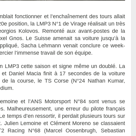
lait fonctionner et l’enchaînement des tours allait
20e position, la LMP3 N°1 de Virage réalisait un très
orgios Kolovos. Remonté aux avant-postes de la
 Axel Gnos. Le Suisse amenait sa voiture jusqu’à la
appliqué, Sacha Lehmann venait conclure ce week-
rcier l’immense travail de son équipe.
en LMP3 cette saison et signe même un doublé. La
t Daniel Macia finit à 17 secondes de la voiture
 de la course, le TS Corse (N°24 Nathan Kumar,
odium.
 Lemoine et l’ANS Motorsport N°84 sont venus se
es. Malheureusement, une erreur du pilote français
Le temps d’en ressortir, il perdait plusieurs tours sur
lait. Julien Lemoine et Clément Moreno se classaient
y T2 Racing N°68 (Marcel Oosenbrugh, Sebastian