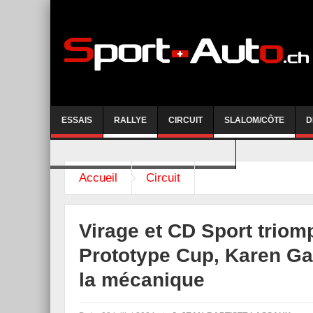
ESSAIS
RALLYE
CIRCUIT
SLALOM/CÔTE
D
COURSE DE CÔTE AYENT-ANZERE 2026
Accueil
Circuit
Virage et CD Sport trio
Prototype Cup, Karen Gai
la mécanique