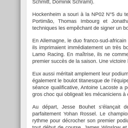
Schmitt, Dominik Schraml).
Hockenheim a souri à la NP02 N°5 du te
Portimão, Thomas Imbourg et Jonath
techniques les empêchant de signer un bo
En Allemagne, le duo franco-sud-africain 
ils imprimaient immédiatement un très b
Lamo Racing. En maîtrise, ils ne commet
premier succès de la saison. Une victoire l
Eux aussi méritait amplement leur podi
également le boulot titanesque de l’équipe
séance qualificative, Antoine Lacoste a 
gros choc qui obligeait les mécaniciens à 
Au départ, Jesse Bouhet s’élançait d
parfaitement Yohan Rossel. Le champ
rythme pour décrocher son premier podi
tout début de course, James Winslow et