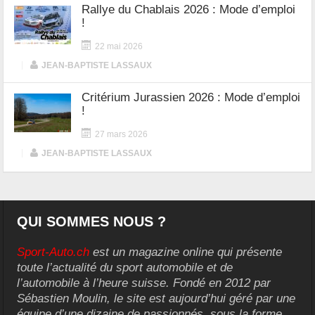
Rallye du Chablais 2026 : Mode d’emploi
!
22 mai 2026
|
JEAN-BAPTISTE LASSAUX
Critérium Jurassien 2026 : Mode d’emploi
!
27 mars 2026
|
JEAN-BAPTISTE LASSAUX
QUI SOMMES NOUS ?
Sport-Auto.ch
est un magazine online qui présente
toute l’actualité du sport automobile et de
l’automobile à l’heure suisse. Fondé en 2012 par
Sébastien Moulin, le site est aujourd’hui géré par une
équipe d’une dizaine de passionnés, sous la forme