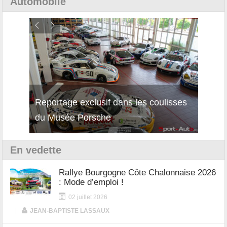
Automobile
Reportage exclusif dans les coulisses
Découverte de la nouvelle Ferrari
Essai
du Musée Porsche
12Cilindri Manuale
Shift
En vedette
Rallye Bourgogne Côte Chalonnaise 2026
: Mode d’emploi !
02 juillet 2026
|
JEAN-BAPTISTE LASSAUX