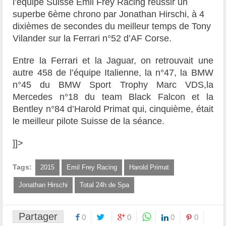
l’équipe Suisse Emil Frey Racing réussir un
superbe 6ème chrono par Jonathan Hirschi, à 4
dixièmes de secondes du meilleur temps de Tony
Vilander sur la Ferrari n°52 d’AF Corse.
Entre la Ferrari et la Jaguar, on retrouvait une
autre 458 de l’équipe Italienne, la n°47, la BMW
n°45 du BMW Sport Trophy Marc VDS,la
Mercedes n°18 du team Black Falcon et la
Bentley n°84 d’Harold Primat qui, cinquième, était
le meilleur pilote Suisse de la séance.
]]>
Tags:
2015
Emil Frey Racing
Harold Primat
Jonathan Hirschi
Total 24h de Spa
Partager
0
0
0
0