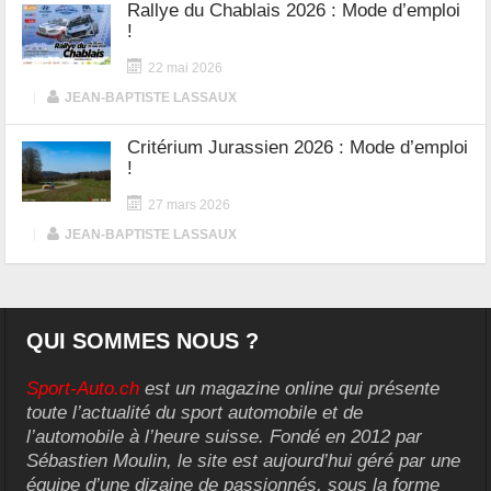
Rallye du Chablais 2026 : Mode d’emploi
!
22 mai 2026
|
JEAN-BAPTISTE LASSAUX
Critérium Jurassien 2026 : Mode d’emploi
!
27 mars 2026
|
JEAN-BAPTISTE LASSAUX
QUI SOMMES NOUS ?
Sport-Auto.ch
est un magazine online qui présente
toute l’actualité du sport automobile et de
l’automobile à l’heure suisse. Fondé en 2012 par
Sébastien Moulin, le site est aujourd’hui géré par une
équipe d’une dizaine de passionnés, sous la forme