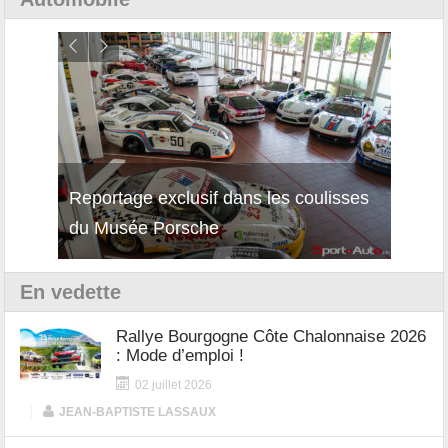
Reportage exclusif dans les coulisses
Décou
du Musée Porsche
12Cil
En vedette
Rallye Bourgogne Côte Chalonnaise 2026
: Mode d’emploi !
02 juillet 2026
|
JEAN-BAPTISTE LASSAUX