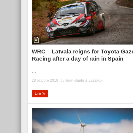
Essai – Morgan Supersp
WRC – Latvala reigns for Toyota Gaz
Racing after a day of rain in Spain
...
28 octobre 2018
| by
Jean-Baptiste Lassaux
Lire