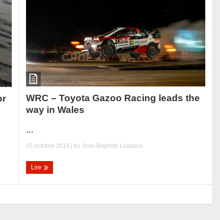
WRC – Toyota Gazoo Racing leads the
or
way in Wales
...
05 octobre 2018
| by
Jean-Baptiste Lassaux
Lire