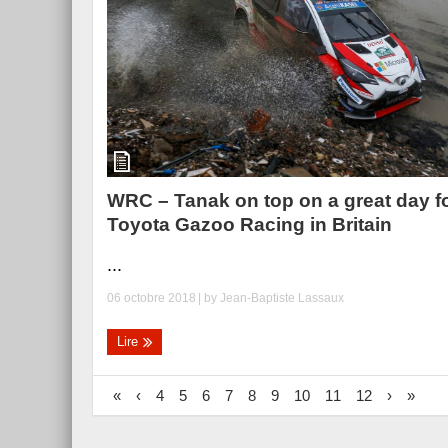
WRC – Tanak on top on a great day f
Toyota Gazoo Racing in Britain
...
06 octobre 2018
| by
Jean-Baptiste Lassaux
Lire
«
‹
4
5
6
7
8
9
10
11
12
›
»