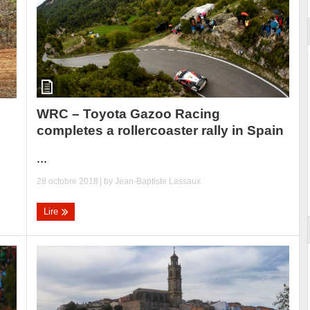
WRC – Toyota Gazoo Racing
completes a rollercoaster rally in Spain
...
28 octobre 2018
| by
Jean-Baptiste Lassaux
Lire