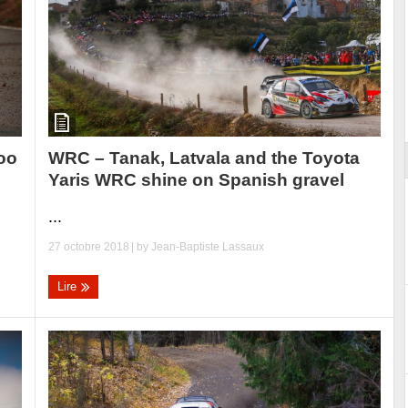
ort
WRC – Tanak, Latvala and the Toyota
oo
Yaris WRC shine on Spanish gravel
...
27 octobre 2018
| by
Jean-Baptiste Lassaux
Lire