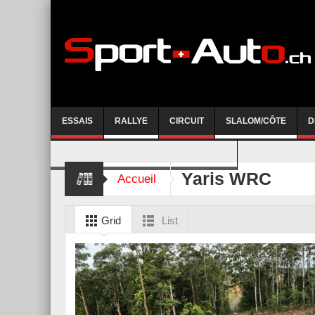
ESSAIS
RALLYE
CIRCUIT
SLALOM/CÔTE
D
COURSE DE CÔTE AYENT-ANZERE 2026
Yaris WRC
Accueil
Grid
List