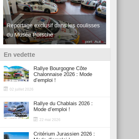
Reportage exclusif dans les coulisses
Découverte de la nouvelle Ferrari
Essai – Po
du Musée Porsche
12Cilindri Manuale
Shift
En vedette
Rallye Bourgogne Côte
Chalonnaise 2026 : Mode
d’emploi !
02 juillet 2026
Rallye du Chablais 2026 :
Mode d’emploi !
22 mai 2026
Critérium Jurassien 2026 :