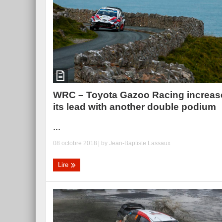
WRC – Toyota Gazoo Racing increas
its lead with another double podium
...
08 octobre 2018
| by
Jean-Baptiste Lassaux
Lire