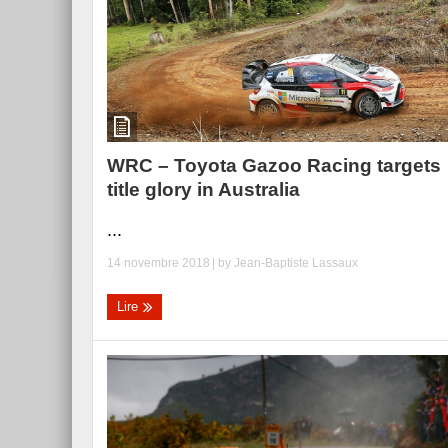
WRC – Toyota Gazoo Racing targets
title glory in Australia
...
14 novembre 2018
| by
Jean-Baptiste Lassaux
Lire