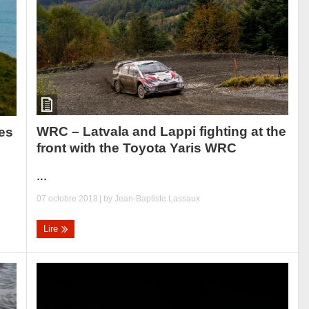
WRC – Latvala and Lappi fighting at the
es
front with the Toyota Yaris WRC
...
07 octobre 2018
| by
Jean-Baptiste Lassaux
Lire