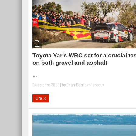
Toyota Yaris WRC set for a crucial te
on both gravel and asphalt
...
24 octobre 2018
| by
Jean-Baptiste Lassaux
Lire