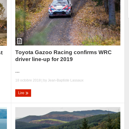
Toyota Gazoo Racing confirms WRC
st
driver line-up for 2019
...
18 octobre 2018
| by
Jean-Baptiste Lassaux
Lire