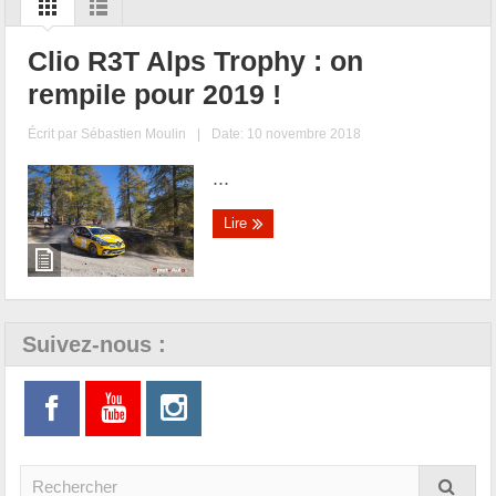
Clio R3T Alps Trophy : on
rempile pour 2019 !
Écrit par
Sébastien Moulin
|
Date: 10 novembre 2018
...
Lire
Suivez-nous :