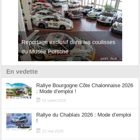
Reportage exclusif dans les coulisses
Décou
du Musée Porsche
12Cil
En vedette
Rallye Bourgogne Côte Chalonnaise 2026
: Mode d’emploi !
02 juillet 2026
Rallye du Chablais 2026 : Mode d’emploi
!
22 mai 2026