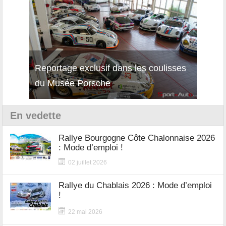
Reportage exclusif dans les coulisses
Décou
du Musée Porsche
12Cil
En vedette
Rallye Bourgogne Côte Chalonnaise 2026
: Mode d’emploi !
02 juillet 2026
Rallye du Chablais 2026 : Mode d’emploi
!
22 mai 2026