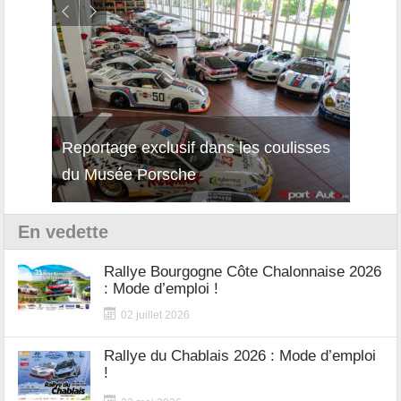
Reportage exclusif dans les coulisses
Décou
du Musée Porsche
12Cil
En vedette
Rallye Bourgogne Côte Chalonnaise 2026
: Mode d’emploi !
02 juillet 2026
Rallye du Chablais 2026 : Mode d’emploi
!