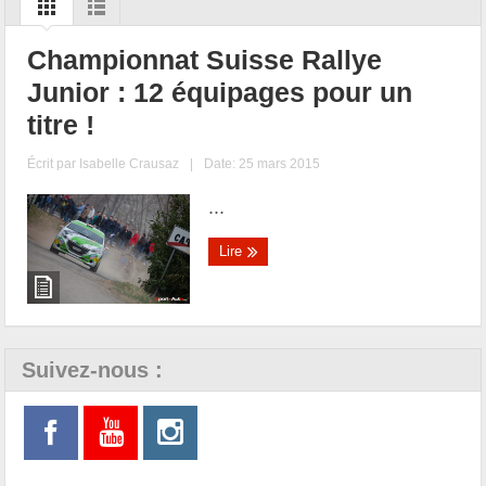
Championnat Suisse Rallye
Junior : 12 équipages pour un
titre !
Écrit par
Isabelle Crausaz
|
Date: 25 mars 2015
...
Lire
Suivez-nous :