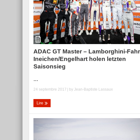
ADAC GT Master – Lamborghini-Fahr
Ineichen/Engelhart holen letzten
Saisonsieg
...
24 septembre 2017
| by
Jean-Baptiste Lassaux
Lire