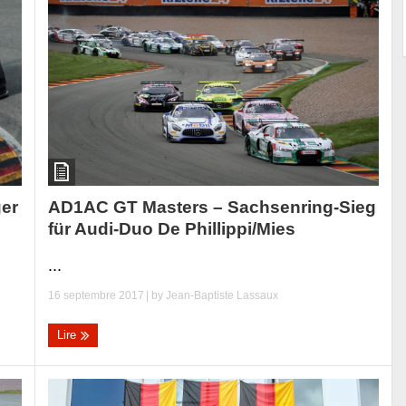
AD1AC GT Masters – Sachsenring-Sieg
ger
für Audi-Duo De Phillippi/Mies
...
16 septembre 2017
| by
Jean-Baptiste Lassaux
Lire