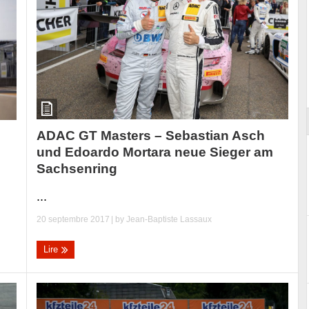
ort
ADAC GT Masters – Sebastian Asch
und Edoardo Mortara neue Sieger am
Sachsenring
...
20 septembre 2017
| by
Jean-Baptiste Lassaux
Lire