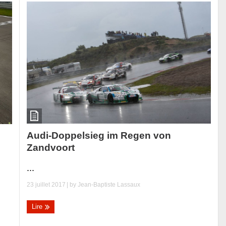
Audi-Doppelsieg im Regen von
Zandvoort
...
23 juillet 2017
| by
Jean-Baptiste Lassaux
Lire