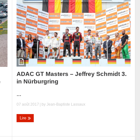
ADAC GT Masters – Jeffrey Schmidt 3.
in Nürburgring
e
...
07 août 2017
| by
Jean-Baptiste Lassaux
Lire