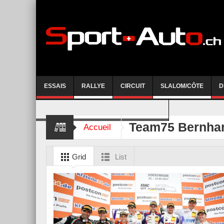
ESSAIS
RALLYE
CIRCUIT
SLALOM/CÔTE
D
COURSE DE CÔTE AYENT-ANZERE 2026
Team75 Bernha
Accueil
Grid
List