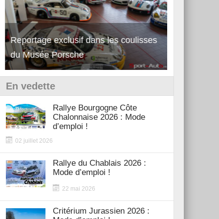
Reportage exclusif dans les coulisses
Découverte de la nouvelle Ferrari
Essai – Po
du Musée Porsche
12Cilindri Manuale
Shift
En vedette
Rallye Bourgogne Côte
Chalonnaise 2026 : Mode
d’emploi !
02 juillet 2026
Rallye du Chablais 2026 :
Mode d’emploi !
22 mai 2026
Critérium Jurassien 2026 :