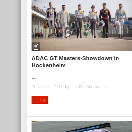
Essai – Morgan Supersp
ADAC GT Masters-Showdown in
Hockenheim
...
21 septembre 2017
| by
Jean-Baptiste Lassaux
Lire