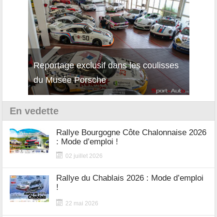
Reportage exclusif dans les coulisses
Décou
du Musée Porsche
12Cil
En vedette
Rallye Bourgogne Côte Chalonnaise 2026
: Mode d’emploi !
02 juillet 2026
Rallye du Chablais 2026 : Mode d’emploi
!
22 mai 2026