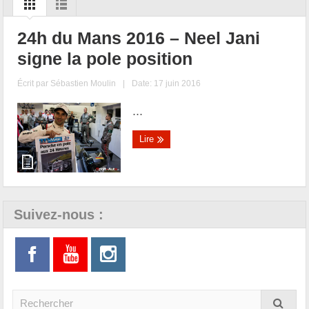
24h du Mans 2016 – Neel Jani
signe la pole position
Écrit par
Sébastien Moulin
|
Date: 17 juin 2016
...
Lire
Suivez-nous :