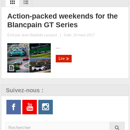
Action-packed weekends for the
Blancpain GT Series
Écrit par
Jean-Baptiste Lassaux
|
Date: 18 mars 2017
...
Lire
Suivez-nous :