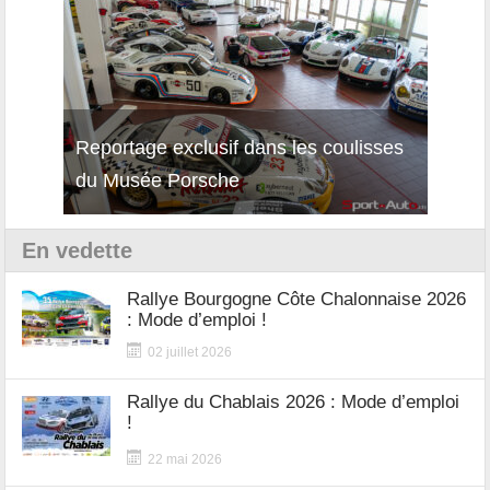
Reportage exclusif dans les coulisses
Décou
du Musée Porsche
12Cil
En vedette
Rallye Bourgogne Côte Chalonnaise 2026
: Mode d’emploi !
02 juillet 2026
Rallye du Chablais 2026 : Mode d’emploi
!
22 mai 2026