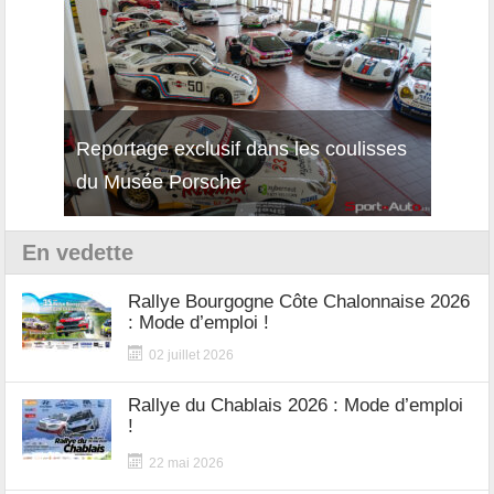
Reportage exclusif dans les coulisses
Décou
du Musée Porsche
12Cil
En vedette
Rallye Bourgogne Côte Chalonnaise 2026
: Mode d’emploi !
02 juillet 2026
Rallye du Chablais 2026 : Mode d’emploi
!
22 mai 2026