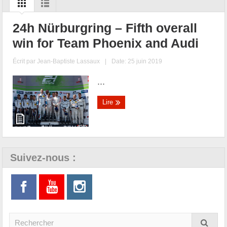
24h Nürburgring – Fifth overall
win for Team Phoenix and Audi
Écrit par
Jean-Baptiste Lassaux
|
Date: 25 juin 2019
...
Lire
Suivez-nous :