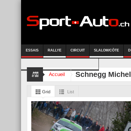
ESSAIS
RALLYE
CIRCUIT
SLALOM/CÔTE
D
COURSE DE CÔTE AYENT-ANZERE 2026
Schnegg Michel
Accueil
Grid
List