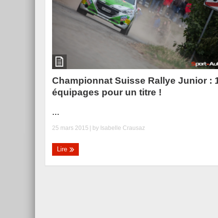
Championnat Suisse Rallye Junior : 
équipages pour un titre !
...
25 mars 2015
| by
Isabelle Crausaz
Lire