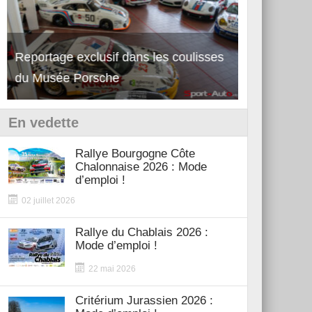
Reportage exclusif dans les coulisses
Découverte 
du Musée Porsche
12Cilindri 
En vedette
Rallye Bourgogne Côte
Chalonnaise 2026 : Mode
d’emploi !
02 juillet 2026
Rallye du Chablais 2026 :
Mode d’emploi !
22 mai 2026
Critérium Jurassien 2026 :