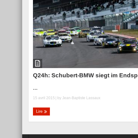
Q24h: Schubert-BMW siegt im Endsp
...
15 avril 2015
| by
Jean-Baptiste Lassaux
Lire