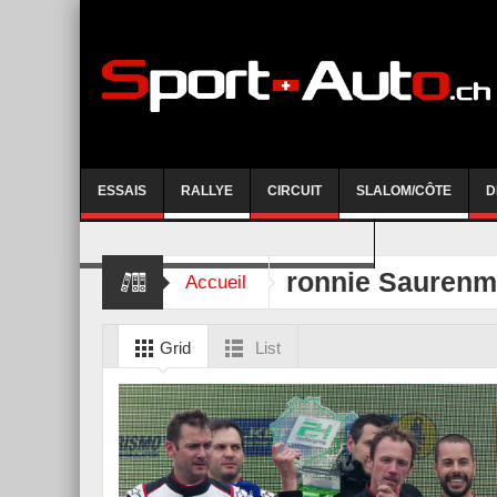
ESSAIS
RALLYE
CIRCUIT
SLALOM/CÔTE
D
COURSE DE CÔTE AYENT-ANZERE 2026
ronnie Sauren
Accueil
Grid
List