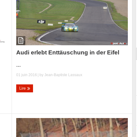
Essai – Morgan Supersport
Audi erlebt Enttäuschung in der Eifel
...
01 juin 2016
| by
Jean-Baptiste Lassaux
Lire