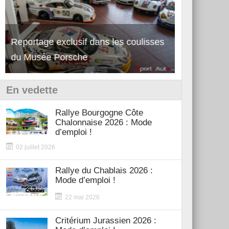
Reportage exclusif dans les coulisses
Découverte 
du Musée Porsche
12Cilindri 
En vedette
Rallye Bourgogne Côte
Chalonnaise 2026 : Mode
d’emploi !
02 juillet 2026
Rallye du Chablais 2026 :
Mode d’emploi !
22 mai 2026
Critérium Jurassien 2026 :