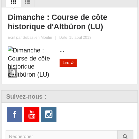
Dimanche : Course de côte
historique d'Altbüron (LU)
Écrit par
Sébastien Moulin
|
Date: 15 août 2013
...
Lire
Suivez-nous :