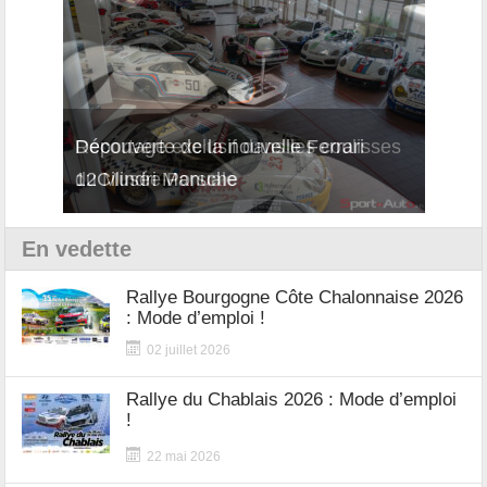
Reportage exclusif dans les coulisses
Découverte de la nouvelle Ferrari
Essai
du Musée Porsche
12Cilindri Manuale
Shift
En vedette
Rallye Bourgogne Côte Chalonnaise 2026
: Mode d’emploi !
02 juillet 2026
Rallye du Chablais 2026 : Mode d’emploi
!
22 mai 2026