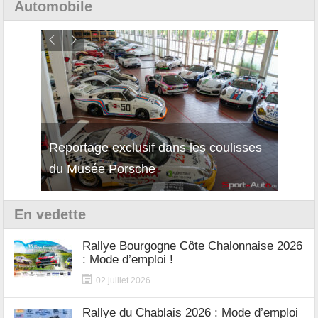
Automobile
Reportage exclusif dans les coulisses
Décou
du Musée Porsche
12Cil
En vedette
Rallye Bourgogne Côte Chalonnaise 2026
: Mode d’emploi !
02 juillet 2026
Rallye du Chablais 2026 : Mode d’emploi