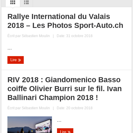
Rallye International du Valais
2018 – Les Photos Sport-Auto.ch
Écrit par
Sébastien Moulin
|
Date: 31 octobre 2018
...
Lire
RIV 2018 : Giandomenico Basso
coiffe Olivier Burri sur le fil. Ivan
Ballinari Champion 2018 !
Écrit par
Sébastien Moulin
|
Date: 20 octobre 2018
...
Lire