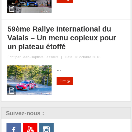
59ème Rallye International du
Valais – Un menu copieux pour
un plateau étoffé
Écrit par
Jean-Baptiste Lassaux
|
Date: 18 octobre 2018
...
Lire
Suivez-nous :